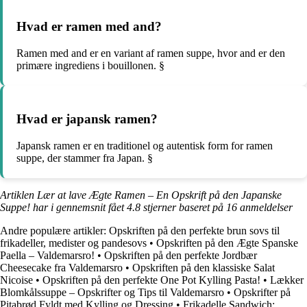
Hvad er ramen med and?
Ramen med and er en variant af ramen suppe, hvor and er den
primære ingrediens i bouillonen. §
Hvad er japansk ramen?
Japansk ramen er en traditionel og autentisk form for ramen
suppe, der stammer fra Japan. §
Artiklen Lær at lave Ægte Ramen – En Opskrift på den Japanske
Suppe! har i gennemsnit fået
4.8
stjerner baseret på
16
anmeldelser
Andre populære artikler:
Opskriften på den perfekte brun sovs til
frikadeller, medister og pandesovs
•
Opskriften på den Ægte Spanske
Paella – Valdemarsro!
•
Opskriften på den perfekte Jordbær
Cheesecake fra Valdemarsro
•
Opskriften på den klassiske Salat
Nicoise
•
Opskriften på den perfekte One Pot Kylling Pasta!
•
Lækker
Blomkålssuppe – Opskrifter og Tips til Valdemarsro
•
Opskrifter på
Pitabrød Fyldt med Kylling og Dressing
•
Frikadelle Sandwich: