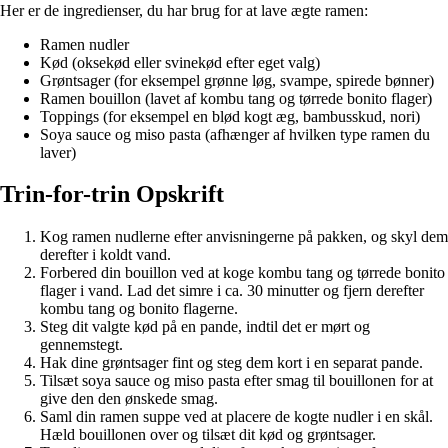
Her er de ingredienser, du har brug for at lave ægte ramen:
Ramen nudler
Kød (oksekød eller svinekød efter eget valg)
Grøntsager (for eksempel grønne løg, svampe, spirede bønner)
Ramen bouillon (lavet af kombu tang og tørrede bonito flager)
Toppings (for eksempel en blød kogt æg, bambusskud, nori)
Soya sauce og miso pasta (afhænger af hvilken type ramen du
laver)
Trin-for-trin Opskrift
Kog ramen nudlerne efter anvisningerne på pakken, og skyl dem
derefter i koldt vand.
Forbered din bouillon ved at koge kombu tang og tørrede bonito
flager i vand. Lad det simre i ca. 30 minutter og fjern derefter
kombu tang og bonito flagerne.
Steg dit valgte kød på en pande, indtil det er mørt og
gennemstegt.
Hak dine grøntsager fint og steg dem kort i en separat pande.
Tilsæt soya sauce og miso pasta efter smag til bouillonen for at
give den den ønskede smag.
Saml din ramen suppe ved at placere de kogte nudler i en skål.
Hæld bouillonen over og tilsæt dit kød og grøntsager.