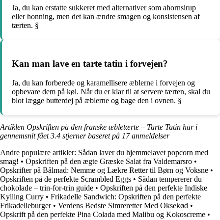
Ja, du kan erstatte sukkeret med alternativer som ahornsirup
eller honning, men det kan ændre smagen og konsistensen af
tærten. §
Kan man lave en tarte tatin i forvejen?
Ja, du kan forberede og karamellisere æblerne i forvejen og
opbevare dem på køl. Når du er klar til at servere tærten, skal du
blot lægge butterdej på æblerne og bage den i ovnen. §
Artiklen Opskriften på den franske æbletærte – Tarte Tatin har i
gennemsnit fået
3.4
stjerner baseret på
17
anmeldelser
Andre populære artikler:
Sådan laver du hjemmelavet popcorn med
smag!
•
Opskriften på den ægte Græske Salat fra Valdemarsro
•
Opskrifter på Bålmad: Nemme og Lækre Retter til Børn og Voksne
•
Opskriften på de perfekte Scrambled Eggs
•
Sådan tempererer du
chokolade – trin-for-trin guide
•
Opskriften på den perfekte Indiske
Kylling Curry
•
Frikadelle Sandwich: Opskriften på den perfekte
Frikadelleburger
•
Verdens Bedste Simreretter Med Oksekød
•
Opskrift på den perfekte Pina Colada med Malibu og Kokoscreme
•