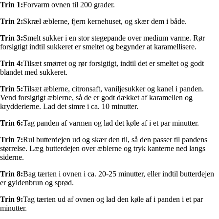
Trin 1:
Forvarm ovnen til 200 grader.
Trin 2:
Skræl æblerne, fjern kernehuset, og skær dem i både.
Trin 3:
Smelt sukker i en stor stegepande over medium varme. Rør
forsigtigt indtil sukkeret er smeltet og begynder at karamellisere.
Trin 4:
Tilsæt smørret og rør forsigtigt, indtil det er smeltet og godt
blandet med sukkeret.
Trin 5:
Tilsæt æblerne, citronsaft, vaniljesukker og kanel i panden.
Vend forsigtigt æblerne, så de er godt dækket af karamellen og
krydderierne. Lad det simre i ca. 10 minutter.
Trin 6:
Tag panden af varmen og lad det køle af i et par minutter.
Trin 7:
Rul butterdejen ud og skær den til, så den passer til pandens
størrelse. Læg butterdejen over æblerne og tryk kanterne ned langs
siderne.
Trin 8:
Bag tærten i ovnen i ca. 20-25 minutter, eller indtil butterdejen
er gyldenbrun og sprød.
Trin 9:
Tag tærten ud af ovnen og lad den køle af i panden i et par
minutter.