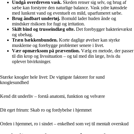
Undgå overdreven vask.
Skeden renser sig selv, og brug af
sæbe kan forstyrre den naturlige balance. Vask ydre kønsdele
med lunkent vand og eventuelt en mild, uparfumeret sæbe.
Brug åndbart undertøj.
Bomuld lader huden ånde og
mindsker risikoen for fugt og irritation.
Skift bind og trusseindlæg ofte.
Det forebygger bakterievækst
og ubehag.
Træn bækkenbunden.
Korte daglige øvelser kan styrke
musklerne og forebygge problemer senere i livet.
Vær opmærksom på prævention.
Vælg en metode, der passer
til din krop og livssituation – og tal med din læge, hvis du
oplever bivirkninger.
Stærke knogler hele livet: De vigtigste faktorer for sund
knoglesundhed
Kend dit underliv – forstå anatomi, funktion og velvære
Dit eget frirum: Skab ro og fordybelse i hjemmet
Orden i hjemmet, ro i sindet – enkelhed som vej til mentalt overskud