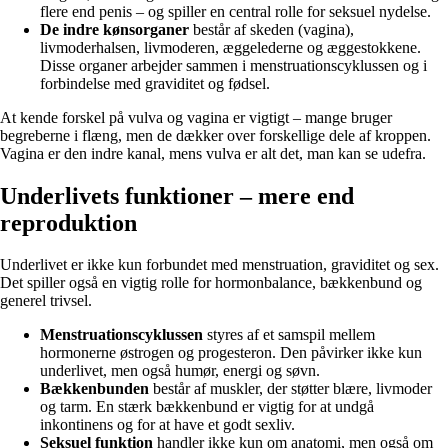
flere end penis – og spiller en central rolle for seksuel nydelse.
De indre kønsorganer
består af skeden (vagina),
livmoderhalsen, livmoderen, æggelederne og æggestokkene.
Disse organer arbejder sammen i menstruationscyklussen og i
forbindelse med graviditet og fødsel.
At kende forskel på vulva og vagina er vigtigt – mange bruger
begreberne i flæng, men de dækker over forskellige dele af kroppen.
Vagina er den indre kanal, mens vulva er alt det, man kan se udefra.
Underlivets funktioner – mere end
reproduktion
Underlivet er ikke kun forbundet med menstruation, graviditet og sex.
Det spiller også en vigtig rolle for hormonbalance, bækkenbund og
generel trivsel.
Menstruationscyklussen
styres af et samspil mellem
hormonerne østrogen og progesteron. Den påvirker ikke kun
underlivet, men også humør, energi og søvn.
Bækkenbunden
består af muskler, der støtter blære, livmoder
og tarm. En stærk bækkenbund er vigtig for at undgå
inkontinens og for at have et godt sexliv.
Seksuel funktion
handler ikke kun om anatomi, men også om