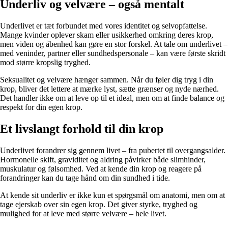
Underliv og velvære – også mentalt
Underlivet er tæt forbundet med vores identitet og selvopfattelse.
Mange kvinder oplever skam eller usikkerhed omkring deres krop,
men viden og åbenhed kan gøre en stor forskel. At tale om underlivet –
med veninder, partner eller sundhedspersonale – kan være første skridt
mod større kropslig tryghed.
Seksualitet og velvære hænger sammen. Når du føler dig tryg i din
krop, bliver det lettere at mærke lyst, sætte grænser og nyde nærhed.
Det handler ikke om at leve op til et ideal, men om at finde balance og
respekt for din egen krop.
Et livslangt forhold til din krop
Underlivet forandrer sig gennem livet – fra pubertet til overgangsalder.
Hormonelle skift, graviditet og aldring påvirker både slimhinder,
muskulatur og følsomhed. Ved at kende din krop og reagere på
forandringer kan du tage hånd om din sundhed i tide.
At kende sit underliv er ikke kun et spørgsmål om anatomi, men om at
tage ejerskab over sin egen krop. Det giver styrke, tryghed og
mulighed for at leve med større velvære – hele livet.