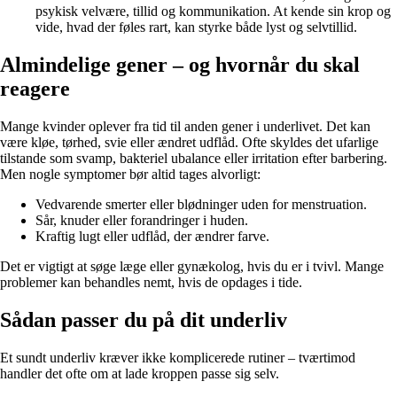
psykisk velvære, tillid og kommunikation. At kende sin krop og
vide, hvad der føles rart, kan styrke både lyst og selvtillid.
Almindelige gener – og hvornår du skal
reagere
Mange kvinder oplever fra tid til anden gener i underlivet. Det kan
være kløe, tørhed, svie eller ændret udflåd. Ofte skyldes det ufarlige
tilstande som svamp, bakteriel ubalance eller irritation efter barbering.
Men nogle symptomer bør altid tages alvorligt:
Vedvarende smerter eller blødninger uden for menstruation.
Sår, knuder eller forandringer i huden.
Kraftig lugt eller udflåd, der ændrer farve.
Det er vigtigt at søge læge eller gynækolog, hvis du er i tvivl. Mange
problemer kan behandles nemt, hvis de opdages i tide.
Sådan passer du på dit underliv
Et sundt underliv kræver ikke komplicerede rutiner – tværtimod
handler det ofte om at lade kroppen passe sig selv.