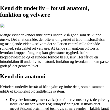
Kend dit underliv – forstå anatomi,
funktion og velvære
Mange kvinder kender ikke deres underliv så godt, som de kunne
ønske. Det er et område, der ofte er omgærdet af tabu, misforståelser
og manglende viden – selvom det spiller en central rolle for både
sundhed, seksualitet og velvære. At kende sin anatomi og forstå,
hvordan kroppen fungerer, kan give større tryghed, bedre
kropsbevidsthed og et sundere forhold til sig selv. Her får du en
introduktion til underlivets anatomi, funktion og hvordan du kan passe
godt på det gennem livet.
Kend din anatomi
Kvinders underliv består af både ydre og indre dele, som tilsammen
udgør et komplekst og fintfølende system.
De ydre kønsorganer (vulva)
omfatter venusberget, de ydre og
indre kønslæber, klitoris og urinrørsåbningen. Klitoris er et
meget følsomt organ med tusindvis af nerveender – faktisk langt