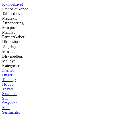
Kvinde
Livet
Lær os at kende
Tal med os
Mediekit
Annoncering
Min profil
Mailnyt
Partnerskaber
Din historie
Min side
Bliv medlem
Mailnyt
Kategorier
Interiør
Unger
Træning
Hobby
Trivsel
Skønhed
Stil
Smykker
Mad
Sensualitet