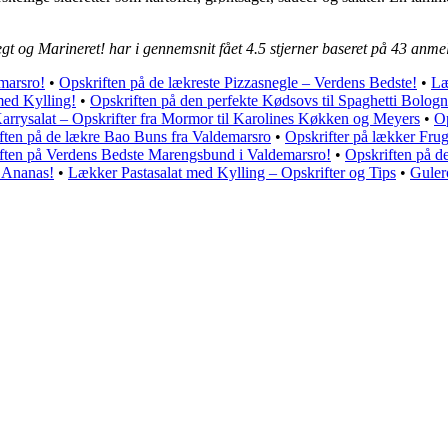
egt og Marineret! har i gennemsnit fået
4.5
stjerner baseret på
43
anmel
marsro!
•
Opskriften på de lækreste Pizzasnegle – Verdens Bedste!
•
Læ
med Kylling!
•
Opskriften på den perfekte Kødsovs til Spaghetti Bolog
rrysalat – Opskrifter fra Mormor til Karolines Køkken og Meyers
•
Op
ften på de lækre Bao Buns fra Valdemarsro
•
Opskrifter på lækker Fr
ften på Verdens Bedste Marengsbund i Valdemarsro!
•
Opskriften på d
l Ananas!
•
Lækker Pastasalat med Kylling – Opskrifter og Tips
•
Guler