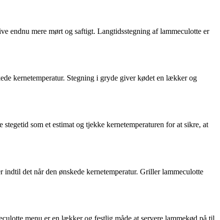
 blive endnu mere mørt og saftigt. Langtidsstegning af lammeculotte er
nskede kernetemperatur. Stegning i gryde giver kødet en lækker og
stegetid som et estimat og tjekke kernetemperaturen for at sikre, at
ller indtil det når den ønskede kernetemperatur. Griller lammeculotte
eculotte menu er en lækker og festlig måde at servere lammekød på til