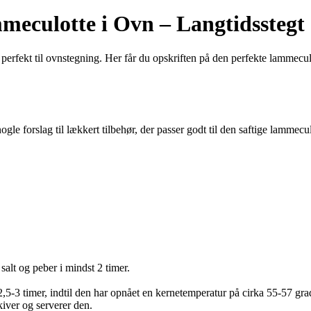
meculotte i Ovn – Langtidsstegt
erfekt til ovnstegning. Her får du opskriften på den perfekte lammeculo
gle forslag til lækkert tilbehør, der passer godt til den saftige lammecul
salt og peber i mindst 2 timer.
2,5-3 timer, indtil den har opnået en kernetemperatur på cirka 55-57 gr
kiver og serverer den.