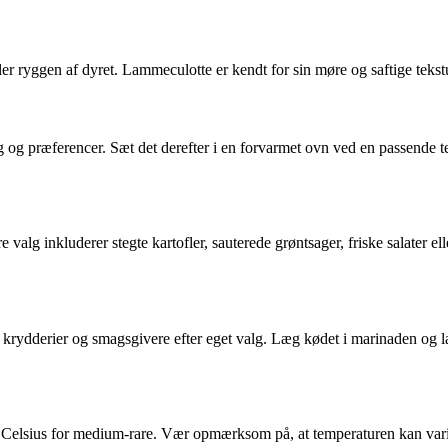
er ryggen af dyret. Lammeculotte er kendt for sin møre og saftige tekst
g og præferencer. Sæt det derefter i en forvarmet ovn ved en passende te
alg inkluderer stegte kartofler, sauterede grøntsager, friske salater ell
 krydderier og smagsgivere efter eget valg. Læg kødet i marinaden og lad
 Celsius for medium-rare. Vær opmærksom på, at temperaturen kan varie