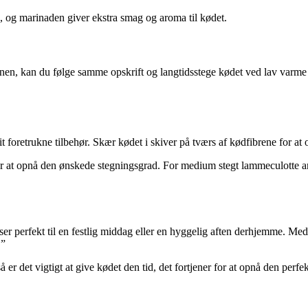
, og marinaden giver ekstra smag og aroma til kødet.
vnen, kan du følge samme opskrift og langtidsstege kødet ved lav varme p
t foretrukne tilbehør. Skær kødet i skiver på tværs af kødfibrene for at
r at opnå den ønskede stegningsgrad. For medium stegt lammeculotte an
r perfekt til en festlig middag eller en hyggelig aften derhjemme. Med
.”
så er det vigtigt at give kødet den tid, det fortjener for at opnå den p