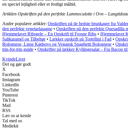
en speciel lejlighed eller et festligt måltid.
Artiklen Opskriften på den perfekte Lammeculotte i Ovn – Langtidsst
Andre populære artikler:
Opskriften på de bedste brunkager fra Valde
den perfekte vegetarlasagne
•
Opskriften på den perfekte Quesadilla 
Hjemmelavet Ribsgele – En Opskrift til Frosne Ribs
•
Hjemmelavet Ka
Saltkaramel og Tilbehør
•
Lækker opskrift på Tortellini i Fad
•
Opskri
Bolognese, Linse Kødsovs og Vegansk Spaghetti Bolognese
•
Opskri
trin-for-trin guide
•
Opskrifter på lækker Kyllingesalat – Fra Bacon ti
Kvinde
Livet
Del og gør godt
X
Facebook
Instagram
LinkedIn
YouTube
Pinterest
TikTok
Mail
RSS
Lær os at kende
Tal med os
Mediekit