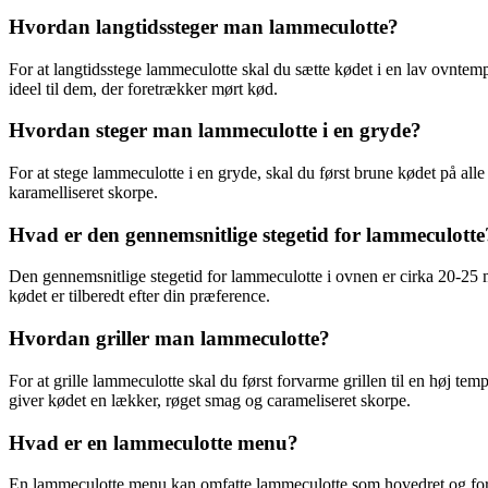
Hvordan langtidssteger man lammeculotte?
For at langtidsstege lammeculotte skal du sætte kødet i en lav ovntempe
ideel til dem, der foretrækker mørt kød.
Hvordan steger man lammeculotte i en gryde?
For at stege lammeculotte i en gryde, skal du først brune kødet på all
karamelliseret skorpe.
Hvad er den gennemsnitlige stegetid for lammeculotte
Den gennemsnitlige stegetid for lammeculotte i ovnen er cirka 20-25 mi
kødet er tilberedt efter din præference.
Hvordan griller man lammeculotte?
For at grille lammeculotte skal du først forvarme grillen til en høj tem
giver kødet en lækker, røget smag og carameliseret skorpe.
Hvad er en lammeculotte menu?
En lammeculotte menu kan omfatte lammeculotte som hovedret og forske