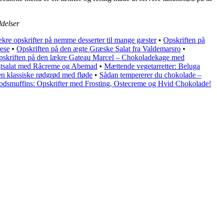
delser
kre opskrifter på nemme desserter til mange gæster
•
Opskriften på
nese
•
Opskriften på den ægte Græske Salat fra Valdemarsro
•
skriften på den lækre Gateau Marcel – Chokoladekage med
ugtsalat med Råcreme og Abemad
•
Mættende vegetarretter: Beluga
en klassiske rødgrød med fløde
•
Sådan tempererer du chokolade –
odsmuffins: Opskrifter med Frosting, Ostecreme og Hvid Chokolade!