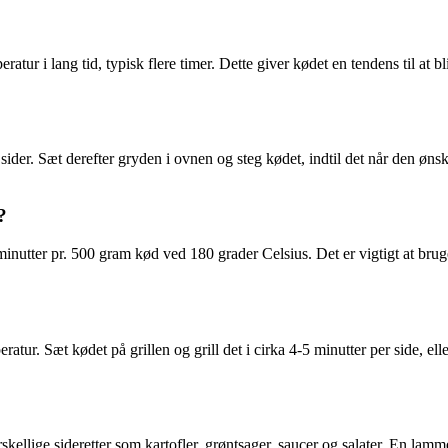
ratur i lang tid, typisk flere timer. Dette giver kødet en tendens til at
e sider. Sæt derefter gryden i ovnen og steg kødet, indtil det når den ø
?
nutter pr. 500 gram kød ved 180 grader Celsius. Det er vigtigt at bruge 
peratur. Sæt kødet på grillen og grill det i cirka 4-5 minutter per side, e
llige sideretter som kartofler, grøntsager, saucer og salater. En lamm