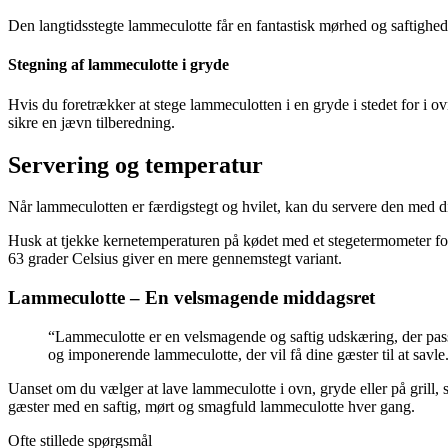
Den langtidsstegte lammeculotte får en fantastisk mørhed og saftighed
Stegning af lammeculotte i gryde
Hvis du foretrækker at stege lammeculotten i en gryde i stedet for i o
sikre en jævn tilberedning.
Servering og temperatur
Når lammeculotten er færdigstegt og hvilet, kan du servere den med di
Husk at tjekke kernetemperaturen på kødet med et stegetermometer fo
63 grader Celsius giver en mere gennemstegt variant.
Lammeculotte – En velsmagende middagsret
“Lammeculotte er en velsmagende og saftig udskæring, der passe
og imponerende lammeculotte, der vil få dine gæster til at savle
Uanset om du vælger at lave lammeculotte i ovn, gryde eller på grill, 
gæster med en saftig, mørt og smagfuld lammeculotte hver gang.
Ofte stillede spørgsmål