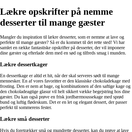
Lækre opskrifter på nemme
desserter til mange gæster
Mangler du inspiration til lækre desserter, som er nemme at lave og
perfekte til mange gæster? Så er du kommet til det rette sted! Vi har
samlet en række fantastiske opskrifter på desserter, der vil imponere
dine gæster og efterlade dem med en sød og tilfreds smag i munden.
Lækre dessertkager
En dessertkage er altid et hit, når der skal serveres sødt til mange
mennesker. En af vores favoritter er den klassiske chokoladekage med
frosting. Den er nem at bage, og kombinationen af den saftige kage og
den chokoladeagtige glasur vil helt sikkert vække begejstring hos dine
gæster. Du kan også prøve en frisk jordbærmoussekage med sprød
bund og luftig flødeskum. Det er en let og elegant dessert, der passer
perfekt til sommerens fester.
Lækre små desserter
Hvis du foretrækker små og mundrette desserter, kan du prøve at lave