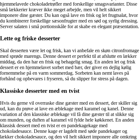
hjemmelavede chokoladetrøfler med forskellige smagsvarianter. Disse
små lækkerier kræver ikke meget arbejde, men vil helt sikkert
imponere dine gæster. Du kan også lave en frisk og let frugtsalat, hvor
du kombinerer forskellige sæsonfrugter med en sød og syrlig dressing.
Server salaten i små portionsskåle for at skabe en elegant præsentation.
Lette og friske desserter
Skal desserten være let og frisk, kan vi anbefale en skøn citronfromage
med sprøde marengs. Denne dessert er perfekt til at afslutte en lækker
middag, da den har en frisk og behagelig smag. En anden let og frisk
dessert er en hjemmelavet sorbet med bær, der giver en dejlig kølig
fornemmelse på en varm sommerdag. Sorbeten kan nemt laves på
forhånd og opbevares i fryseren, så du slipper for stress på dagen.
Klassiske desserter med en tvist
Hvis du gerne vil overraske dine gæster med en dessert, der skiller sig
ud, kan du prøve at lave en æblekage med karamel og kanel. Denne
variation af den klassiske æblekage vil få dine gæster til at slikke sig
om munden, og duften af karamel vil fylde hele køkkenet. En anden
klassisk dessert med en tvist er en pandekagekage med
chokoladesauce. Denne kage er lagdelt med søde pandekager og
lækker chokoladesauce, og den vil helt sikkert imponere alle omkring