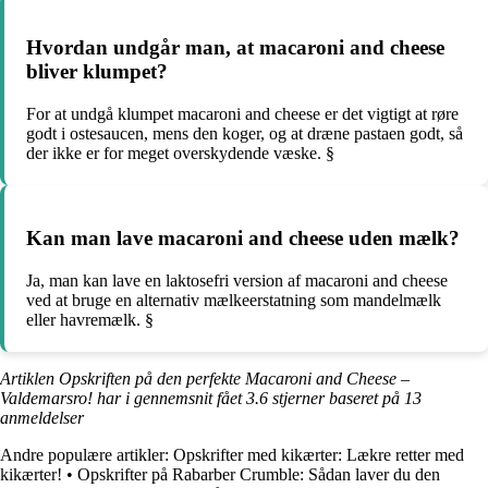
Hvordan undgår man, at macaroni and cheese
bliver klumpet?
For at undgå klumpet macaroni and cheese er det vigtigt at røre
godt i ostesaucen, mens den koger, og at dræne pastaen godt, så
der ikke er for meget overskydende væske. §
Kan man lave macaroni and cheese uden mælk?
Ja, man kan lave en laktosefri version af macaroni and cheese
ved at bruge en alternativ mælkeerstatning som mandelmælk
eller havremælk. §
Artiklen Opskriften på den perfekte Macaroni and Cheese –
Valdemarsro! har i gennemsnit fået
3.6
stjerner baseret på
13
anmeldelser
Andre populære artikler:
Opskrifter med kikærter: Lækre retter med
kikærter!
•
Opskrifter på Rabarber Crumble: Sådan laver du den