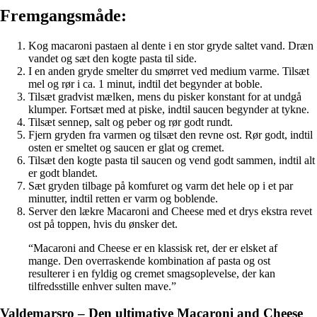
Fremgangsmåde:
Kog macaroni pastaen al dente i en stor gryde saltet vand. Dræn
vandet og sæt den kogte pasta til side.
I en anden gryde smelter du smørret ved medium varme. Tilsæt
mel og rør i ca. 1 minut, indtil det begynder at boble.
Tilsæt gradvist mælken, mens du pisker konstant for at undgå
klumper. Fortsæt med at piske, indtil saucen begynder at tykne.
Tilsæt sennep, salt og peber og rør godt rundt.
Fjern gryden fra varmen og tilsæt den revne ost. Rør godt, indtil
osten er smeltet og saucen er glat og cremet.
Tilsæt den kogte pasta til saucen og vend godt sammen, indtil alt
er godt blandet.
Sæt gryden tilbage på komfuret og varm det hele op i et par
minutter, indtil retten er varm og boblende.
Server den lækre Macaroni and Cheese med et drys ekstra revet
ost på toppen, hvis du ønsker det.
“Macaroni and Cheese er en klassisk ret, der er elsket af
mange. Den overraskende kombination af pasta og ost
resulterer i en fyldig og cremet smagsoplevelse, der kan
tilfredsstille enhver sulten mave.”
Valdemarsro – Den ultimative Macaroni and Cheese