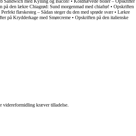
lub Sandwich med Kylling og Bacon!
•
Koldhævede boller – Opskrifter
en på den lækre Chiagrød: Sund morgenmad med chiafrø!
•
Opskriften
•
Perfekt flæskesteg – Sådan steger du den med sprøde svær
•
Lækre
fter på Krydderkage med Smørcreme
•
Opskriften på den italienske
r videreformidling kræver tilladelse.