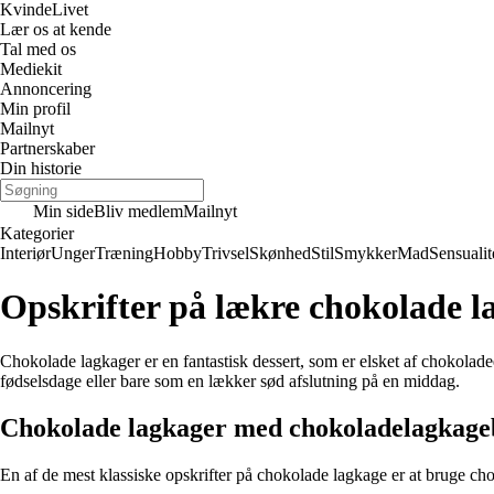
Kvinde
Livet
Lær os at kende
Tal med os
Mediekit
Annoncering
Min profil
Mailnyt
Partnerskaber
Din historie
Min side
Bliv medlem
Mailnyt
Kategorier
Interiør
Unger
Træning
Hobby
Trivsel
Skønhed
Stil
Smykker
Mad
Sensualit
Opskrifter på lækre chokolade l
Chokolade lagkager er en fantastisk dessert, som er elsket af chokolad
fødselsdage eller bare som en lækker sød afslutning på en middag.
Chokolade lagkager med chokoladelagkag
En af de mest klassiske opskrifter på chokolade lagkage er at bruge ch