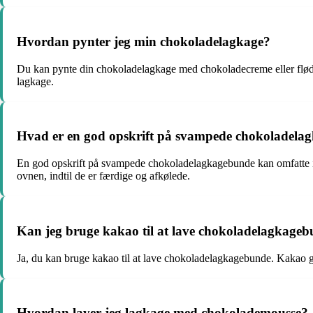
Hvordan pynter jeg min chokoladelagkage?
Du kan pynte din chokoladelagkage med chokoladecreme eller flødes
lagkage.
Hvad er en god opskrift på svampede chokoladela
En god opskrift på svampede chokoladelagkagebunde kan omfatte ingr
ovnen, indtil de er færdige og afkølede.
Kan jeg bruge kakao til at lave chokoladelagkage
Ja, du kan bruge kakao til at lave chokoladelagkagebunde. Kakao g
Hvordan laver jeg lagkage med chokolademousse?