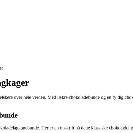
et
agkager
eelskere over hele verden. Med lækre chokoladebunde og en fyldig choko
ebunde
okoladelagkagebunde. Her er en opskrift på dette klassiske chokoladein