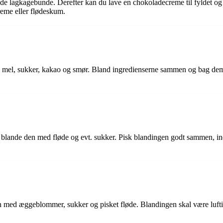
ade lagkagebunde. Derefter kan du lave en chokoladecreme til fyldet og
eme eller flødeskum.
 mel, sukker, kakao og smør. Bland ingredienserne sammen og bag dem i
lande den med fløde og evt. sukker. Pisk blandingen godt sammen, indtil
med æggeblommer, sukker og pisket fløde. Blandingen skal være luftig