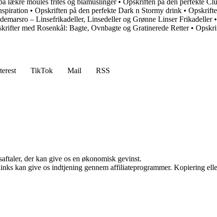
på lækre moules frites og blåmuslinger
•
Opskriften på den perfekte C
nspiration
•
Opskriften på den perfekte Dark n Stormy drink
•
Opskrift
ldemarsro – Linsefrikadeller, Linsedeller og Grønne Linser Frikadeller
krifter med Rosenkål: Bagte, Ovnbagte og Gratinerede Retter
•
Opskri
terest
TikTok
Mail
RSS
saftaler, der kan give os en økonomisk gevinst.
 links kan give os indtjening gennem affiliateprogrammer. Kopiering elle