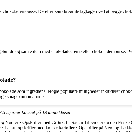
ve chokolademousse. Derefter kan du samle lagkagen ved at lægge chok
ebunde og samle dem med chokoladecreme eller chokolademousse. Pynt 
kolade?
hokolade som ingrediens. Nogle populære muligheder inkluderer choko
llige smagskombinationer.
3.5
stjerner baseret på
18
anmeldelser
 og Nudler
•
Opskrifter med Grønkål – Sådan Tilbereder du den Friske
r
•
Lækre opskrifter med knuste kartofler
•
Opskrifter på Nem og Lække