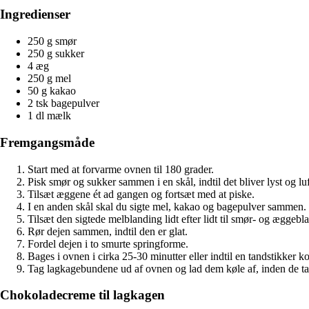
Ingredienser
250 g smør
250 g sukker
4 æg
250 g mel
50 g kakao
2 tsk bagepulver
1 dl mælk
Fremgangsmåde
Start med at forvarme ovnen til 180 grader.
Pisk smør og sukker sammen i en skål, indtil det bliver lyst og luf
Tilsæt æggene ét ad gangen og fortsæt med at piske.
I en anden skål skal du sigte mel, kakao og bagepulver sammen.
Tilsæt den sigtede melblanding lidt efter lidt til smør- og ægge
Rør dejen sammen, indtil den er glat.
Fordel dejen i to smurte springforme.
Bages i ovnen i cirka 25-30 minutter eller indtil en tandstikker 
Tag lagkagebundene ud af ovnen og lad dem køle af, inden de ta
Chokoladecreme til lagkagen