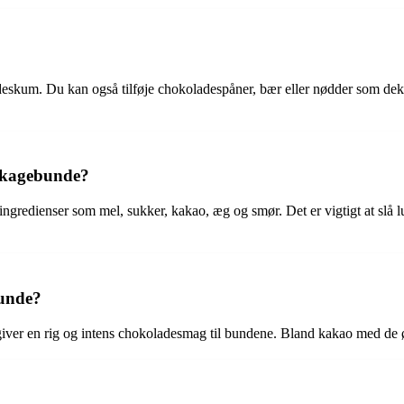
kum. Du kan også tilføje chokoladespåner, bær eller nødder som dekor
gkagebunde?
edienser som mel, sukker, kakao, æg og smør. Det er vigtigt at slå lu
bunde?
iver en rig og intens chokoladesmag til bundene. Bland kakao med de ø