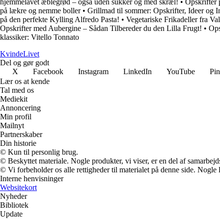
hjemmelavet æblegrød – også uden sukker og med skræl!
•
Opskrifter 
på lækre og nemme boller
•
Grillmad til sommer: Opskrifter, Ideer og I
på den perfekte Kylling Alfredo Pasta!
•
Vegetariske Frikadeller fra Va
Opskrifter med Aubergine – Sådan Tilbereder du den Lilla Frugt!
•
Ops
klassiker: Vitello Tonnato
Kvinde
Livet
Del og gør godt
X
Facebook
Instagram
LinkedIn
YouTube
Pin
Lær os at kende
Tal med os
Mediekit
Annoncering
Min profil
Mailnyt
Partnerskaber
Din historie
© Kun til personlig brug.
© Beskyttet materiale. Nogle produkter, vi viser, er en del af samarbejd
© Vi forbeholder os alle rettigheder til materialet på denne side. Nogle
Interne henvisninger
Websitekort
Nyheder
Bibliotek
Update