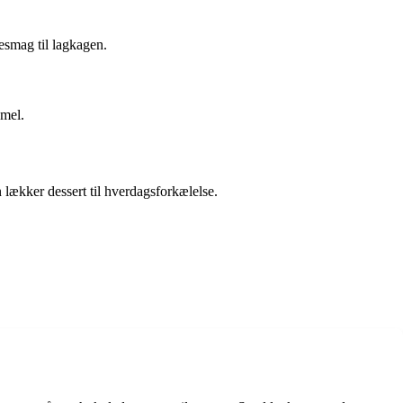
esmag til lagkagen.
amel.
n lækker dessert til hverdagsforkælelse.