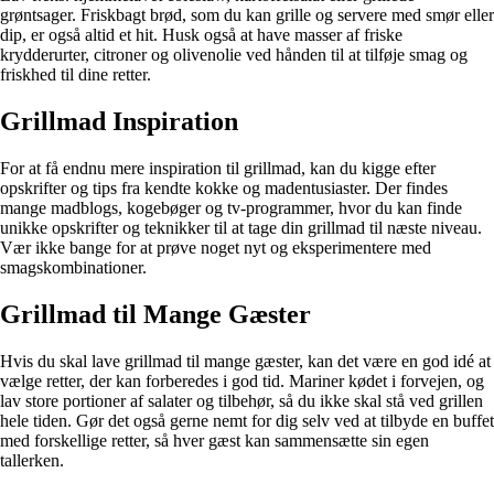
grøntsager. Friskbagt brød, som du kan grille og servere med smør eller
dip, er også altid et hit. Husk også at have masser af friske
krydderurter, citroner og olivenolie ved hånden til at tilføje smag og
friskhed til dine retter.
Grillmad Inspiration
For at få endnu mere inspiration til grillmad, kan du kigge efter
opskrifter og tips fra kendte kokke og madentusiaster. Der findes
mange madblogs, kogebøger og tv-programmer, hvor du kan finde
unikke opskrifter og teknikker til at tage din grillmad til næste niveau.
Vær ikke bange for at prøve noget nyt og eksperimentere med
smagskombinationer.
Grillmad til Mange Gæster
Hvis du skal lave grillmad til mange gæster, kan det være en god idé at
vælge retter, der kan forberedes i god tid. Mariner kødet i forvejen, og
lav store portioner af salater og tilbehør, så du ikke skal stå ved grillen
hele tiden. Gør det også gerne nemt for dig selv ved at tilbyde en buffet
med forskellige retter, så hver gæst kan sammensætte sin egen
tallerken.