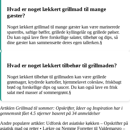
Hvad er noget lækkert grillmad til mange
gæster?
Noget lækkert grillmad til mange gæster kan være marinerede
spareribs, saftige bøffer, grillede kyllingelår og grillede pølser.
Du kan også lave flere forskellige salater, tilbehør og dips, så
dine gæster kan sammensætte deres egen tallerken.§
Hvad er noget lækkert tilbehør til grillmaden?
Noget lækkert tilbehør til grillmaden kan være grillede
grøntsager, krydrede kartofler, hjemmelavet coleslaw, friskbagt
brød og forskellige dips og saucer. Du kan også lave en frisk
salat med masser af sommergrønt.§
Artiklen Grillmad til sommer: Opskrifter, Ideer og Inspiration har i
gennemsnit fået
4.5
stjerner baseret på
34
anmeldelser
Andre populære artikler:
Udforsk det asiatiske køkken – Opskrifter på
asiatisk mad og retter
•
Lækre og Nemme Forretter til Valdemarsro –