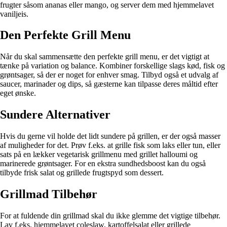
frugter såsom ananas eller mango, og server dem med hjemmelavet
vaniljeis.
Den Perfekte Grill Menu
Når du skal sammensætte den perfekte grill menu, er det vigtigt at
tænke på variation og balance. Kombiner forskellige slags kød, fisk og
grøntsager, så der er noget for enhver smag. Tilbyd også et udvalg af
saucer, marinader og dips, så gæsterne kan tilpasse deres måltid efter
eget ønske.
Sundere Alternativer
Hvis du gerne vil holde det lidt sundere på grillen, er der også masser
af muligheder for det. Prøv f.eks. at grille fisk som laks eller tun, eller
sats på en lækker vegetarisk grillmenu med grillet halloumi og
marinerede grøntsager. For en ekstra sundhedsboost kan du også
tilbyde frisk salat og grillede frugtspyd som dessert.
Grillmad Tilbehør
For at fuldende din grillmad skal du ikke glemme det vigtige tilbehør.
Lav f.eks. hjemmelavet coleslaw, kartoffelsalat eller grillede