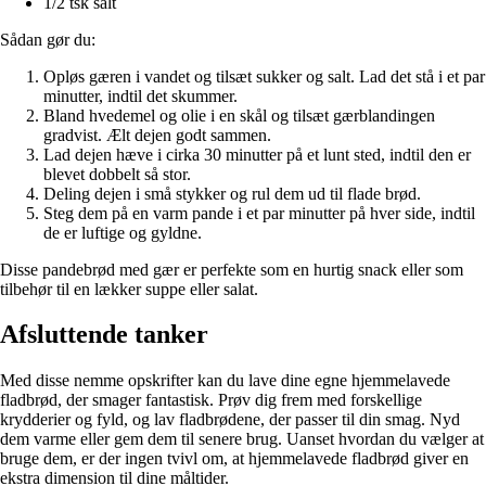
1/2 tsk salt
Sådan gør du:
Opløs gæren i vandet og tilsæt sukker og salt. Lad det stå i et par
minutter, indtil det skummer.
Bland hvedemel og olie i en skål og tilsæt gærblandingen
gradvist. Ælt dejen godt sammen.
Lad dejen hæve i cirka 30 minutter på et lunt sted, indtil den er
blevet dobbelt så stor.
Deling dejen i små stykker og rul dem ud til flade brød.
Steg dem på en varm pande i et par minutter på hver side, indtil
de er luftige og gyldne.
Disse pandebrød med gær er perfekte som en hurtig snack eller som
tilbehør til en lækker suppe eller salat.
Afsluttende tanker
Med disse nemme opskrifter kan du lave dine egne hjemmelavede
fladbrød, der smager fantastisk. Prøv dig frem med forskellige
krydderier og fyld, og lav fladbrødene, der passer til din smag. Nyd
dem varme eller gem dem til senere brug. Uanset hvordan du vælger at
bruge dem, er der ingen tvivl om, at hjemmelavede fladbrød giver en
ekstra dimension til dine måltider.