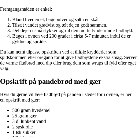
Fremgangsmåden er enkel:
Bland hvedemel, bagepulver og salt i en skål.
Tilsæt vandet gradvist og ælt dejen godt sammen.
Del dejen i små stykker og rul dem ud til tynde runde fladbrød.
Bages i ovnen ved 200 grader i cirka 5-7 minutter, indtil de er
gyldne og sprøde.
Du kan nemt tilpasse opskriften ved at tilføje krydderier som
spidskommen eller oregano for at give fladbrødene ekstra smag. Server
de varme fladbrød med dip eller brug dem som wraps til fyld efter eget
valg.
Opskrift på pandebrød med gær
Hvis du gerne vil lave fladbrød på panden i stedet for i ovnen, er her
en opskrift med gær:
500 gram hvedemel
25 gram gær
3 dl lunkent vand
2 spsk olie
1 tsk sukker