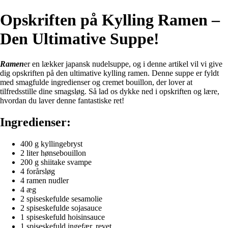
Opskriften på Kylling Ramen –
Den Ultimative Suppe!
Ramen
er en lækker japansk nudelsuppe, og i denne artikel vil vi give
dig opskriften på den ultimative kylling ramen. Denne suppe er fyldt
med smagfulde ingredienser og cremet bouillon, der lover at
tilfredsstille dine smagsløg. Så lad os dykke ned i opskriften og lære,
hvordan du laver denne fantastiske ret!
Ingredienser:
400 g kyllingebryst
2 liter hønsebouillon
200 g shiitake svampe
4 forårsløg
4 ramen nudler
4 æg
2 spiseskefulde sesamolie
2 spiseskefulde sojasauce
1 spiseskefuld hoisinsauce
1 spiseskefuld ingefær, revet