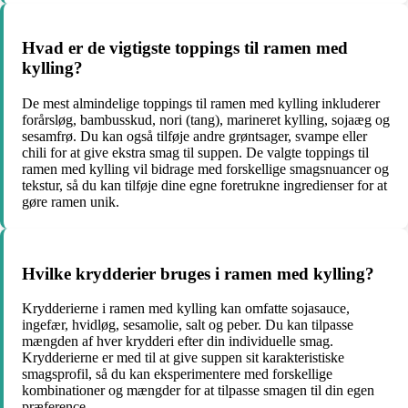
Hvad er de vigtigste toppings til ramen med
kylling?
De mest almindelige toppings til ramen med kylling inkluderer
forårsløg, bambusskud, nori (tang), marineret kylling, sojaæg og
sesamfrø. Du kan også tilføje andre grøntsager, svampe eller
chili for at give ekstra smag til suppen. De valgte toppings til
ramen med kylling vil bidrage med forskellige smagsnuancer og
tekstur, så du kan tilføje dine egne foretrukne ingredienser for at
gøre ramen unik.
Hvilke krydderier bruges i ramen med kylling?
Krydderierne i ramen med kylling kan omfatte sojasauce,
ingefær, hvidløg, sesamolie, salt og peber. Du kan tilpasse
mængden af hver krydderi efter din individuelle smag.
Krydderierne er med til at give suppen sit karakteristiske
smagsprofil, så du kan eksperimentere med forskellige
kombinationer og mængder for at tilpasse smagen til din egen
præference.