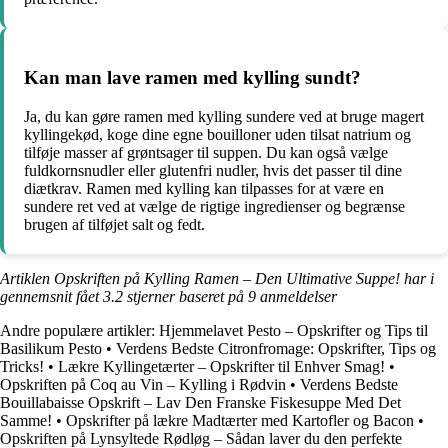
Kan man lave ramen med kylling sundt?
Ja, du kan gøre ramen med kylling sundere ved at bruge magert
kyllingekød, koge dine egne bouilloner uden tilsat natrium og
tilføje masser af grøntsager til suppen. Du kan også vælge
fuldkornsnudler eller glutenfri nudler, hvis det passer til dine
diætkrav. Ramen med kylling kan tilpasses for at være en
sundere ret ved at vælge de rigtige ingredienser og begrænse
brugen af tilføjet salt og fedt.
Artiklen Opskriften på Kylling Ramen – Den Ultimative Suppe! har i
gennemsnit fået
3.2
stjerner baseret på
9
anmeldelser
Andre populære artikler:
Hjemmelavet Pesto – Opskrifter og Tips til
Basilikum Pesto
•
Verdens Bedste Citronfromage: Opskrifter, Tips og
Tricks!
•
Lækre Kyllingetærter – Opskrifter til Enhver Smag!
•
Opskriften på Coq au Vin – Kylling i Rødvin
•
Verdens Bedste
Bouillabaisse Opskrift – Lav Den Franske Fiskesuppe Med Det
Samme!
•
Opskrifter på lækre Madtærter med Kartofler og Bacon
•
Opskriften på Lynsyltede Rødløg – Sådan laver du den perfekte