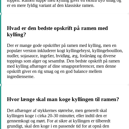
toppen. Ramen suppe med kylling giver en ekstra dyb smag og
er en mere fyldig variant af den klassiske ramen.
Hvad er den bedste opskrift på ramen med
kylling?
Der er mange gode opskrifter på ramen med kylling, men en
populær version inkluderer kogt kyllingebryst, kyllingebouillon,
nudler, sojasauce, ingefær, hvidløg, æg, forårsløg og diverse
toppings som alger og sesamfrø. Den bedste opskrift på ramen
med kylling afhænger af dine smagspræferencer, men denne
opskrift giver en rig smag og en god balance mellem
ingredienserne.
Hvor længe skal man koge kyllingen til ramen?
Det afhænger af stykkernes størrelse, men generelt skal
kyllingen koge i cirka 20-30 minutter, eller indtil den er
gennemkogt og mørt. For at sikre at kyllingen er tilberedt
grundigt, skal den koge i en passende tid for at opnå den