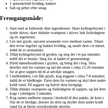
1 spiseskefuld hvidløg, hakket
Salt og peber efter smag
Fremgangsmåde:
Start med at forberede dine ingredienser. Skær kyllingebrystet i
tynde skiver, skær shiitake svampene i skiver, hak forårsløgene
og riv ingefæren.
I en stor gryde, opvarm sesamolie over medium varme. Tilsæt
den revne ingefær og hakket hvidløg, og sautér dem i et minut,
indtil de er aromatiske.
Tilføj kyllingebrystet til gryden, og steg det i et par minutter,
indtil det er brunet. Sørg for, at kødet er gennemstegt.
Hæld hønsebouillonen i gryden, og bring det i kog. Skru
derefter ned for varmen og lad det simre i cirka 15-20 minutter
for at give suppen tid til at udvikle smagen.
I mellemtiden, i en lille gryde, kog æggene i cirka 7-8 minutter,
indtil de er hårdkogte. Fjern dem fra varmen og skyl dem under
koldt vand. Pil æggene og halvér dem forsigtigt.
Tilføj shiitake svampene og forårsløgene til suppen, og lad dem
koge i yderligere 5 minutter.
Kog ramen nudlerne separat i henhold til den pakke, de kom i.
Når de er færdige, dræner du dem og skyller dem under koldt
vand for at fjerne overskydende stivelse.