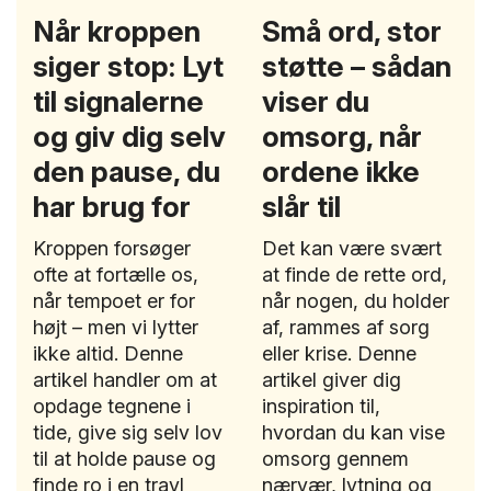
Når kroppen
Små ord, stor
siger stop: Lyt
støtte – sådan
til signalerne
viser du
og giv dig selv
omsorg, når
den pause, du
ordene ikke
har brug for
slår til
Kroppen forsøger
Det kan være svært
ofte at fortælle os,
at finde de rette ord,
når tempoet er for
når nogen, du holder
højt – men vi lytter
af, rammes af sorg
ikke altid. Denne
eller krise. Denne
artikel handler om at
artikel giver dig
opdage tegnene i
inspiration til,
tide, give sig selv lov
hvordan du kan vise
til at holde pause og
omsorg gennem
finde ro i en travl
nærvær, lytning og