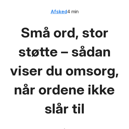
Afsked
4 min
Små ord, stor
støtte – sådan
viser du omsorg,
når ordene ikke
slår til