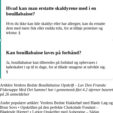
Hvad kan man erstatte skaldyrene med i en
bouillabaisse?
Hvis du ikke kan lide skaldyr eller har allergier, kan du erstatte
dem med mere fisk eller endda tofu, for at tilføje proteiner og
tekstur. §
Kan bouillabaisse laves på forhånd?
Ja, bouillabaisse kan tilberedes på forhånd og opbevares i
køleskabet i op til to dage, for at tillade smagene at udvikle sig.
§
Artiklen Verdens Bedste Bouillabaisse Opskrift – Lav Den Franske
Fiskesuppe Med Det Samme! har i gennemsnit fået
4.2
stjerner baseret
på
26
anmeldelser
Andre populære artikler:
Verdens Bedste Hakkebøf med Bløde Løg og
Brun Sovs
•
Opskriften på den perfekte Chokolade Fondant –
Blødende Hjerter!
•
Lækre Opskrifter med Aubergine – Sådan