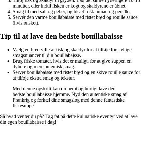
Tilføj fisk og skaldyr til gryden. Lad det simre i yderligere 10-15
minutter, eller indtil fisken er kogt og skaldyrene er åbnet.
Smag til med salt og peber, og tilsæt frisk timian og persille.
Servér den varme bouillabaisse med ristet brød og rouille sauce
(hvis ønsket).
Tip til at lave den bedste bouillabaisse
Vælg en bred vifte af fisk og skaldyr for at tilføje forskellige
smagsnuancer til din bouillabaisse.
Brug friske tomater, hvis det er muligt, for at give suppen en
dybere og mere autentisk smag.
Server bouillabaisse med ristet brød og en skive rouille sauce for
at tilføje ekstra smag og tekstur.
Med denne opskrift kan du nemt og hurtigt lave den
bedste bouillabaisse hjemme. Nyd den autentiske smag af
Frankrig og forkæl dine smagsløg med denne fantastiske
fiskesuppe.
Så hvad venter du på? Tag fat på dette kulinariske eventyr ved at lave
din egen bouillabaisse i dag!