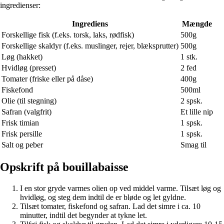
ingredienser:
Ingrediens
Mængde
Forskellige fisk (f.eks. torsk, laks, rødfisk)
500g
Forskellige skaldyr (f.eks. muslinger, rejer, blæksprutter)
500g
Løg (hakket)
1 stk.
Hvidløg (presset)
2 fed
Tomater (friske eller på dåse)
400g
Fiskefond
500ml
Olie (til stegning)
2 spsk.
Safran (valgfrit)
Et lille nip
Frisk timian
1 spsk.
Frisk persille
1 spsk.
Salt og peber
Smag til
Opskrift på bouillabaisse
I en stor gryde varmes olien op ved middel varme. Tilsæt løg og
hvidløg, og steg dem indtil de er bløde og let gyldne.
Tilsæt tomater, fiskefond og safran. Lad det simre i ca. 10
minutter, indtil det begynder at tykne let.