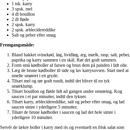
1 tsk. karry
3 spsk. mel
4 dl bouillon
2 dl fløde
2 spsk. karry
2 spsk. æblecidereddike
Salt og peber efter smag
Fremgangsmåde:
Bland hakket svinekød, løg, hvidløg, æg, mælk, rasp, salt, peber,
paprika og karry sammen i en skål. Rør det godt sammen.
Form små kødboller af farsen og brun dem på panden i lidt olie.
Læg de brune kødboller til side og lav karrysovsen. Start med at
smelte smørret i en gryde.
Tilsæt mel og rør godt rundt, indtil det bliver til en tyk
smørklump.
Tilsæt bouillon og fløde lidt ad gangen under omrøring. Kog
saucen i et par minutter, indtil den tykner.
Tilsæt karry, æblecidereddike, salt og peber efter smag, og lad
saucen simre i yderligere 5 minutter.
Tilsæt de brune kødboller i saucen og lad det hele simre i
yderligere 10 minutter.
Servér de lækre boller i karry med ris og eventuelt en frisk salat som