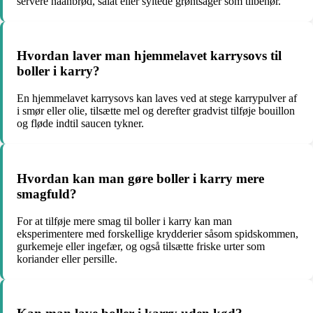
servere naanbrød, salat eller syltede grøntsager som tilbehør.
Hvordan laver man hjemmelavet karrysovs til
boller i karry?
En hjemmelavet karrysovs kan laves ved at stege karrypulver af
i smør eller olie, tilsætte mel og derefter gradvist tilføje bouillon
og fløde indtil saucen tykner.
Hvordan kan man gøre boller i karry mere
smagfuld?
For at tilføje mere smag til boller i karry kan man
eksperimentere med forskellige krydderier såsom spidskommen,
gurkemeje eller ingefær, og også tilsætte friske urter som
koriander eller persille.