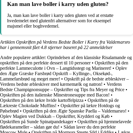
Kan man lave boller i karry uden gluten?
Ja, man kan lave boller i karry uden gluten ved at erstatte
hvedemelet med glutenfri alternativer som for eksempel
majsmel eller boghvedemel.
Artiklen Opskriften på Verdens Bedste Boller i Karry fra Valdemarsro
har i gennemsnit fået
4.8
stjerner baseret på
22
anmeldelser
Andre populære artikler:
Oprindelsen af den klassiske Risalamande og
opskriften på den perfekte dessert til 10 personer
•
Opskriften på den
perfekte Lammeculotte i Ovn – Langtidsstegt og Marineret!
•
Oplev
den Ægte Græske Farsbrød Opskrift – Kyllinge-, Oksekød-,
Lammefarsbrød og meget mere!
•
Opskrift på de bedste æbleskiver –
Verdens bedste æbleskiver med kærnemælk og natron!
•
Verdens
Bedste Champignonsuppe – Opskrifter og Tips fra Meyer og Price
•
Opskriften på den italienske Minestronesuppe med Bacon!
•
Opskriften på den lækre hvide kartoffelpizza
•
Opskriften på de
Lækreste Chokolade Muffins!
•
Opskrifter på lækre Hotdogs og
Pølsebrød
•
Opskriften på den Ægte Spanske Paella – Valdemarsro!
•
Oplev Magien ved Dukkah – Opskrifter, Krydderi og Køb
•
Opskriften på Sunde Spinatpandekager
•
Opskriften på hjemmelavede
flødekarameller – sådan gør du!
•
Sådan laver du den perfekte
Moscow Mule
•
Opskriften på Mormors Stegte Sild i Eddike
•
Lækre