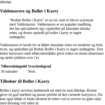
tilbehør.
Valdemarsro og Boller i Karry
“Bedste Boller i Karry” er en ret, som er blevet synonym
med Valdemarsro. Valdemarsro er en populær madblog,
der har specialiseret sig i opskrifter på klassiske danske
retter, og denne opskrift på boller i karry er ingen
undtagelse.
Valdemarsro er kendt for at tilføre klassiske retter en moderne og frisk
twist, og opskriften på Bedste Boller i Karry er ingen undtagelse. Den
lækre karrysovs med æblecidereddike giver retten en ekstra dimension
og sætter prikken over i’et.
Tilberedningstid
Sværhedsgrad
30 minutter
Nem
Tilbehør til Boller i Karry
Boller i karry serveres traditionelt set med ris som tilbehør. Risene
giver en god mæthed og passer perfekt til den cremede karrysovs. Du
kan også tilføje et friskt element til retten ved at servere en grøn salat
med dressing ved siden af.