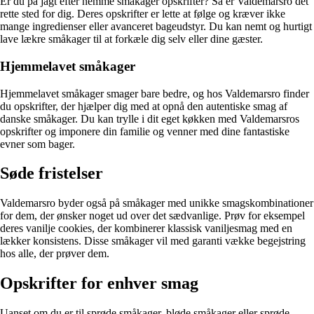
Er du på jagt efter nemme småkager opskrifter? Så er Valdemarsro det
rette sted for dig. Deres opskrifter er lette at følge og kræver ikke
mange ingredienser eller avanceret bageudstyr. Du kan nemt og hurtigt
lave lækre småkager til at forkæle dig selv eller dine gæster.
Hjemmelavet småkager
Hjemmelavet småkager smager bare bedre, og hos Valdemarsro finder
du opskrifter, der hjælper dig med at opnå den autentiske smag af
danske småkager. Du kan trylle i dit eget køkken med Valdemarsros
opskrifter og imponere din familie og venner med dine fantastiske
evner som bager.
Søde fristelser
Valdemarsro byder også på småkager med unikke smagskombinationer
for dem, der ønsker noget ud over det sædvanlige. Prøv for eksempel
deres vanilje cookies, der kombinerer klassisk vaniljesmag med en
lækker konsistens. Disse småkager vil med garanti vække begejstring
hos alle, der prøver dem.
Opskrifter for enhver smag
Uanset om du er til sprøde småkager, bløde småkager eller sprøde