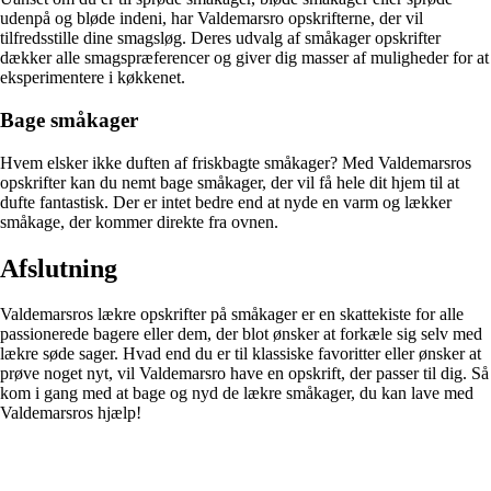
udenpå og bløde indeni, har Valdemarsro opskrifterne, der vil
tilfredsstille dine smagsløg. Deres udvalg af småkager opskrifter
dækker alle smagspræferencer og giver dig masser af muligheder for at
eksperimentere i køkkenet.
Bage småkager
Hvem elsker ikke duften af friskbagte småkager? Med Valdemarsros
opskrifter kan du nemt bage småkager, der vil få hele dit hjem til at
dufte fantastisk. Der er intet bedre end at nyde en varm og lækker
småkage, der kommer direkte fra ovnen.
Afslutning
Valdemarsros lækre opskrifter på småkager er en skattekiste for alle
passionerede bagere eller dem, der blot ønsker at forkæle sig selv med
lækre søde sager. Hvad end du er til klassiske favoritter eller ønsker at
prøve noget nyt, vil Valdemarsro have en opskrift, der passer til dig. Så
kom i gang med at bage og nyd de lækre småkager, du kan lave med
Valdemarsros hjælp!