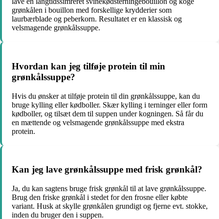
lave en langtidssimreret svinekødsterningebouillon og koge
grønkålen i bouillon med forskellige krydderier som
laurbærblade og peberkorn. Resultatet er en klassisk og
velsmagende grønkålssuppe.
Hvordan kan jeg tilføje protein til min
grønkålssuppe?
Hvis du ønsker at tilføje protein til din grønkålssuppe, kan du
bruge kylling eller kødboller. Skær kylling i terninger eller form
kødboller, og tilsæt dem til suppen under kogningen. Så får du
en mættende og velsmagende grønkålssuppe med ekstra
protein.
Kan jeg lave grønkålssuppe med frisk grønkål?
Ja, du kan sagtens bruge frisk grønkål til at lave grønkålssuppe.
Brug den friske grønkål i stedet for den frosne eller købte
variant. Husk at skylle grønkålen grundigt og fjerne evt. stokke,
inden du bruger den i suppen.