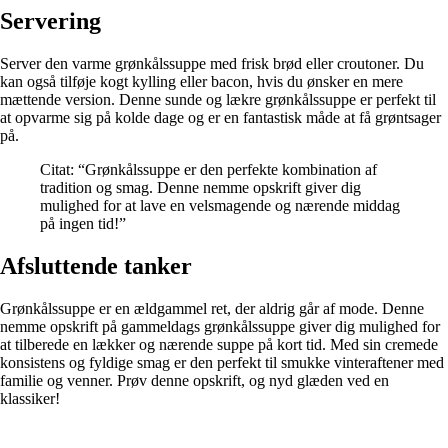
Servering
Server den varme grønkålssuppe med frisk brød eller croutoner. Du
kan også tilføje kogt kylling eller bacon, hvis du ønsker en mere
mættende version. Denne sunde og lækre grønkålssuppe er perfekt til
at opvarme sig på kolde dage og er en fantastisk måde at få grøntsager
på.
Citat: “Grønkålssuppe er den perfekte kombination af
tradition og smag. Denne nemme opskrift giver dig
mulighed for at lave en velsmagende og nærende middag
på ingen tid!”
Afsluttende tanker
Grønkålssuppe er en ældgammel ret, der aldrig går af mode. Denne
nemme opskrift på gammeldags grønkålssuppe giver dig mulighed for
at tilberede en lækker og nærende suppe på kort tid. Med sin cremede
konsistens og fyldige smag er den perfekt til smukke vinteraftener med
familie og venner. Prøv denne opskrift, og nyd glæden ved en
klassiker!