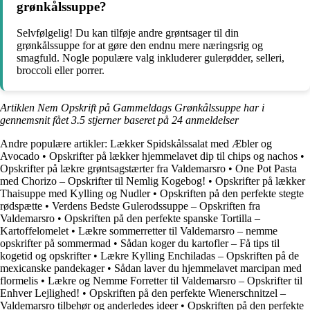
grønkålssuppe?
Selvfølgelig! Du kan tilføje andre grøntsager til din
grønkålssuppe for at gøre den endnu mere næringsrig og
smagfuld. Nogle populære valg inkluderer gulerødder, selleri,
broccoli eller porrer.
Artiklen Nem Opskrift på Gammeldags Grønkålssuppe har i
gennemsnit fået
3.5
stjerner baseret på
24
anmeldelser
Andre populære artikler:
Lækker Spidskålssalat med Æbler og
Avocado
•
Opskrifter på lækker hjemmelavet dip til chips og nachos
•
Opskrifter på lækre grøntsagstærter fra Valdemarsro
•
One Pot Pasta
med Chorizo – Opskrifter til Nemlig Kogebog!
•
Opskrifter på lækker
Thaisuppe med Kylling og Nudler
•
Opskriften på den perfekte stegte
rødspætte
•
Verdens Bedste Gulerodssuppe – Opskriften fra
Valdemarsro
•
Opskriften på den perfekte spanske Tortilla –
Kartoffelomelet
•
Lækre sommerretter til Valdemarsro – nemme
opskrifter på sommermad
•
Sådan koger du kartofler – Få tips til
kogetid og opskrifter
•
Lækre Kylling Enchiladas – Opskriften på de
mexicanske pandekager
•
Sådan laver du hjemmelavet marcipan med
flormelis
•
Lækre og Nemme Forretter til Valdemarsro – Opskrifter til
Enhver Lejlighed!
•
Opskriften på den perfekte Wienerschnitzel –
Valdemarsro tilbehør og anderledes ideer
•
Opskriften på den perfekte