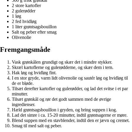
500 g frisk grønkål
2 store kartofler
2 gulerødder
1 løg
2 fed hvidløg
1 liter grøntsagsbouillon
Salt og peber efter smag
Olivenolie
Fremgangsmåde
Vask grønkålen grundigt og skær det i mindre stykker.
Skræl kartoflerne og gulerødderne, og skær dem i tern.
Hak løg og hvidløg fint.
I en stor gryde, varm lidt olivenolie og sautér løg og hvidløg til
de er bløde.
Tilsæt derefter kartofler og gulerødder, og lad det svitse i et par
minutter.
Tilsæt grønkål og rør det godt sammen med de øvrige
ingredienser.
Hæld grøntsagsbouillon i gryden, og bring suppen i kog.
Lad det simre i ca. 15-20 minutter, indtil grøntsagerne er møre.
Blend suppen med en stavblender, indtil den er jævn og cremet.
Smag til med salt og peber.