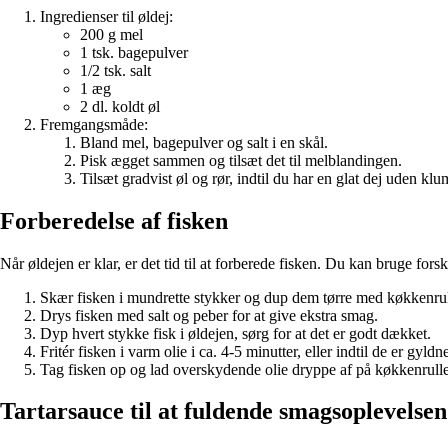
Ingredienser til øldej:
200 g mel
1 tsk. bagepulver
1/2 tsk. salt
1 æg
2 dl. koldt øl
Fremgangsmåde:
Bland mel, bagepulver og salt i en skål.
Pisk ægget sammen og tilsæt det til melblandingen.
Tilsæt gradvist øl og rør, indtil du har en glat dej uden klu
Forberedelse af fisken
Når øldejen er klar, er det tid til at forberede fisken. Du kan bruge fors
Skær fisken i mundrette stykker og dup dem tørre med køkkenrul
Drys fisken med salt og peber for at give ekstra smag.
Dyp hvert stykke fisk i øldejen, sørg for at det er godt dækket.
Fritér fisken i varm olie i ca. 4-5 minutter, eller indtil de er gyld
Tag fisken op og lad overskydende olie dryppe af på køkkenrulle
Tartarsauce til at fuldende smagsoplevelsen