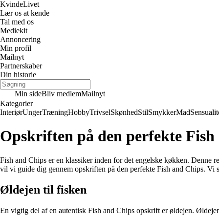
Kvinde
Livet
Lær os at kende
Tal med os
Mediekit
Annoncering
Min profil
Mailnyt
Partnerskaber
Din historie
Min side
Bliv medlem
Mailnyt
Kategorier
Interiør
Unger
Træning
Hobby
Trivsel
Skønhed
Stil
Smykker
Mad
Sensualit
Opskriften på den perfekte Fish 
Fish and Chips er en klassiker inden for det engelske køkken. Denne re
vil vi guide dig gennem opskriften på den perfekte Fish and Chips. Vi s
Øldejen til fisken
En vigtig del af en autentisk Fish and Chips opskrift er øldejen. Øldejen