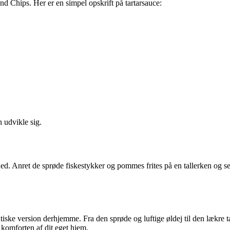
and Chips. Her er en simpel opskrift på tartarsauce:
n udvikle sig.
ed. Anret de sprøde fiskestykker og pommes frites på en tallerken og s
ske version derhjemme. Fra den sprøde og luftige øldej til den lækre ta
komforten af dit eget hjem.