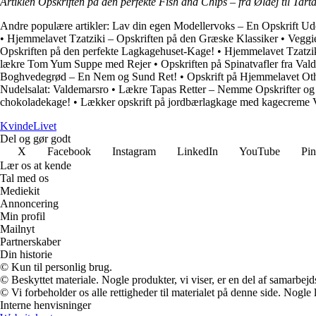
Artiklen Opskriften på den perfekte Fish and Chips – fra Øldej til Tar
Andre populære artikler:
Lav din egen Modellervoks – En Opskrift U
•
Hjemmelavet Tzatziki – Opskriften på den Græske Klassiker
•
Veggie
Opskriften på den perfekte Lagkagehuset-Kage!
•
Hjemmelavet Tzatzik
lækre Tom Yum Suppe med Rejer
•
Opskriften på Spinatvafler fra Va
Boghvedegrød – En Nem og Sund Ret!
•
Opskrift på Hjemmelavet O
Nudelsalat: Valdemarsro
•
Lækre Tapas Retter – Nemme Opskrifter og I
chokoladekage!
•
Lækker opskrift på jordbærlagkage med kagecreme 
Kvinde
Livet
Del og gør godt
X
Facebook
Instagram
LinkedIn
YouTube
Pin
Lær os at kende
Tal med os
Mediekit
Annoncering
Min profil
Mailnyt
Partnerskaber
Din historie
© Kun til personlig brug.
© Beskyttet materiale. Nogle produkter, vi viser, er en del af samarbejd
© Vi forbeholder os alle rettigheder til materialet på denne side. Nogle
Interne henvisninger