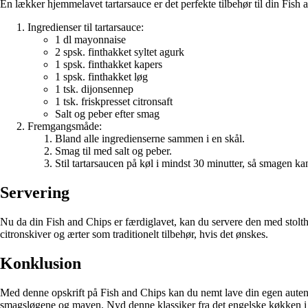
En lækker hjemmelavet tartarsauce er det perfekte tilbehør til din Fish 
Ingredienser til tartarsauce:
1 dl mayonnaise
2 spsk. finthakket syltet agurk
1 spsk. finthakket kapers
1 spsk. finthakket løg
1 tsk. dijonsennep
1 tsk. friskpresset citronsaft
Salt og peber efter smag
Fremgangsmåde:
Bland alle ingredienserne sammen i en skål.
Smag til med salt og peber.
Stil tartarsaucen på køl i mindst 30 minutter, så smagen ka
Servering
Nu da din Fish and Chips er færdiglavet, kan du servere den med stolth
citronskiver og ærter som traditionelt tilbehør, hvis det ønskes.
Konklusion
Med denne opskrift på Fish and Chips kan du nemt lave din egen autenti
smagsløgene og maven. Nyd denne klassiker fra det engelske køkken i 