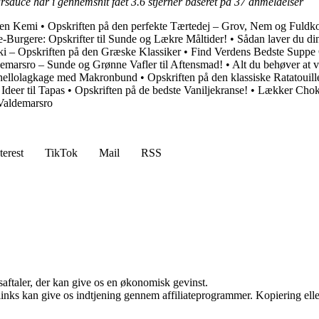
tarsauce har i gennemsnit fået
3.6
stjerner baseret på
37
anmeldelser
den Kemi
•
Opskriften på den perfekte Tærtedej – Grov, Nem og Fuldk
-Burgere: Opskrifter til Sunde og Lækre Måltider!
•
Sådan laver du din
i – Opskriften på den Græske Klassiker
•
Find Verdens Bedste Suppe 
ldemarsro – Sunde og Grønne Vafler til Aftensmad!
•
Alt du behøver at
thellolagkage med Makronbund
•
Opskriften på den klassiske Ratatouille
deer til Tapas
•
Opskriften på de bedste Vaniljekranse!
•
Lækker Chokol
Valdemarsro
terest
TikTok
Mail
RSS
saftaler, der kan give os en økonomisk gevinst.
 links kan give os indtjening gennem affiliateprogrammer. Kopiering elle