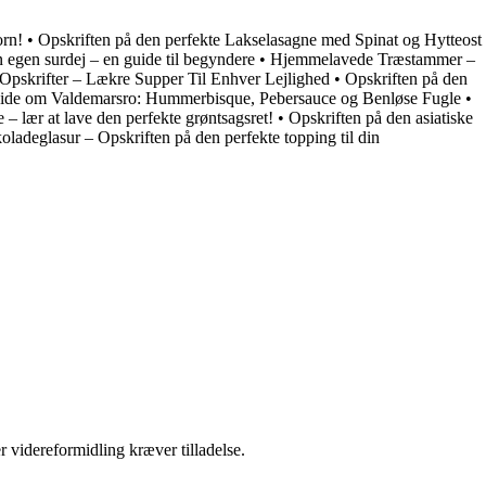
orn!
•
Opskriften på den perfekte Lakselasagne med Spinat og Hytteost
 egen surdej – en guide til begyndere
•
Hjemmelavede Træstammer –
Opskrifter – Lækre Supper Til Enhver Lejlighed
•
Opskriften på den
 vide om Valdemarsro: Hummerbisque, Pebersauce og Benløse Fugle
•
 – lær at lave den perfekte grøntsagsret!
•
Opskriften på den asiatiske
adeglasur – Opskriften på den perfekte topping til din
r videreformidling kræver tilladelse.