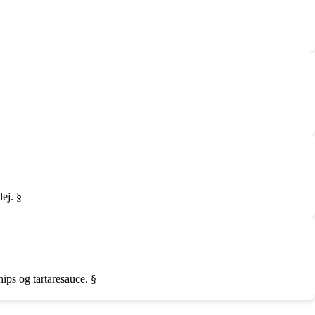
dej. §
ips og tartaresauce. §