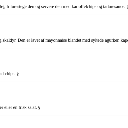
dej, friturestege den og servere den med kartoffelchips og tartaresauce. 
og skaldyr. Den er lavet af mayonnaise blandet med syltede agurker, kape
and chips. §
 eller en frisk salat. §