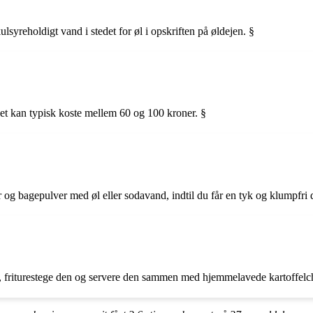
lsyreholdigt vand i stedet for øl i opskriften på øldejen. §
Det kan typisk koste mellem 60 og 100 kroner. §
ber og bagepulver med øl eller sodavand, indtil du får en tyk og klumpfri 
ej, friturestege den og servere den sammen med hjemmelavede kartoffelch