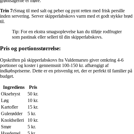
grøntsagerne er møre.
Trin 7:
Smag til med salt og peber og pynt retten med frisk persille
inden servering. Server skipperlabskovs varm med et godt stykke brød
til.
Tip: For en ekstra smagsoplevelse kan du tilføje rodfrugter
som pastinak eller selleri til din skipperlabskovs.
Pris og portionsstørrelse:
Opskriften på skipperlabskovs fra Valdemarsro giver omkring 4-6
portioner og koster i gennemsnit 100-150 kr. afhængigt af
indkøbspriserne. Dette er en prisvenlig ret, der er perfekt til familier på
budget.
Ingrediens
Pris
Oksebryst
50 kr.
Løg
10 kr.
Kartofler
15 kr.
Gulerødder
5 kr.
Knoldselleri
10 kr.
Smør
5 kr.
Hvedemel
5 kr.