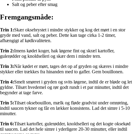
Salt og peber efter smag
Fremgangsmåde:
Trin 1:
Skær oksebrystet i mindre stykker og kog det mørt i en stor
gryde med vand, salt og peber. Dette kan tage cirka 1-2 timer,
afhængigt af kødkvaliteten.
Trin 2:
Imens kødet koger, hak løgene fint og skræl kartofler,
gulerødder og knoldselleri og skær dem i mindre tern.
Trin 3:
Når kødet er mørt, tages det op af gryden og skæres i mindre
stykker eller trækkes fra hinanden med to gafler. Gem bouillonen.
Trin 4:
Smelt smørret i gryden og svits løgene, indtil de er bløde og let
gyldne. Tilsæt hvedemel og rør godt rundt i et par minutter, indtil det
begynder at tage farve.
Trin 5:
Tilsæt oksebouillon, mælk og fløde gradvist under omrøring,
indtil saucen tykner og får en lækker konsistens. Lad det simre i 5-10
minutter.
Trin 6:
Tilsæt kartofler, gulerødder, knoldselleri og det kogte oksekød
til saucen. Lad det hele simre i yderligere 20-30 minutter, eller indtil