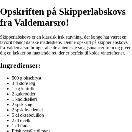
Opskriften på Skipperlabskovs
fra Valdemarsro!
Skipperlabskovs er en klassisk irsk stuvning, der længe har været en
favorit blandt danske madelskere. Denne opskrift på skipperlabskovs
fra Valdemarsro bringer alle de autentiske smagsnuancer frem og giver
dig en lækker og mættende ret, der er perfekt til kolde vinteraftener.
Ingredienser:
500 g oksebryst
3-4 store løg
1 kg kartofler
2 gulerødder
1 knoldselleri
2 spsk smør
2 spsk hvedemel
5 dl oksebouillon
2 dl mælk
1 dl fløde
Frisk persille til pynt