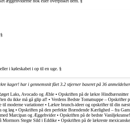
sket æggehviderne nok eller overpisket dem. §
 §
ler i køleskabet i op til en uge. §
kre kager! har i gennemsnit fået
3.2
stjerner baseret på
36
anmeldelse
 Røget Laks, Avocado og Æble
•
Opskriften på de lækre Hindbærsnitter
en du ikke må gå glip af!
•
Verdens Bedste Tomatsuppe – Opskrifter
e til moderne variationer
•
Lækre brunch-ideer og opskrifter til din næ
a og løg
•
Opskriften på den perfekte Brændende Kærlighed – fra Gam
r med Marcipan og Æggehvider
•
Opskriften på de bedste Vaniljekranse
å Mormors Stegte Sild i Eddike
•
Opskriften på de lækreste mexicansk