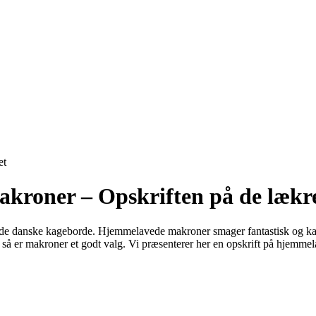
et
kroner – Opskriften på de lækr
il de danske kageborde. Hjemmelavede makroner smager fantastisk og ka
, så er makroner et godt valg. Vi præsenterer her en opskrift på hjemme