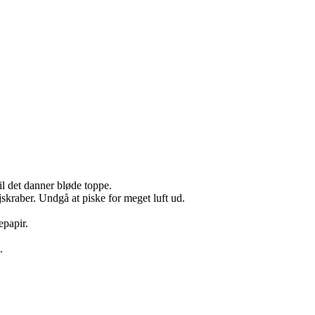
l det danner bløde toppe.
kraber. Undgå at piske for meget luft ud.
epapir.
.