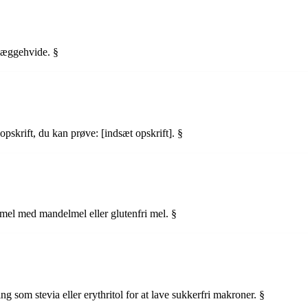
g æggehvide. §
skrift, du kan prøve: [indsæt opskrift]. §
demel med mandelmel eller glutenfri mel. §
 som stevia eller erythritol for at lave sukkerfri makroner. §