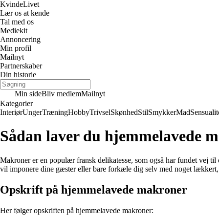
Kvinde
Livet
Lær os at kende
Tal med os
Mediekit
Annoncering
Min profil
Mailnyt
Partnerskaber
Din historie
Min side
Bliv medlem
Mailnyt
Kategorier
Interiør
Unger
Træning
Hobby
Trivsel
Skønhed
Stil
Smykker
Mad
Sensualit
Sådan laver du hjemmelavede ma
Makroner er en populær fransk delikatesse, som også har fundet vej t
vil imponere dine gæster eller bare forkæle dig selv med noget lækkert
Opskrift på hjemmelavede makroner
Her følger opskriften på hjemmelavede makroner: