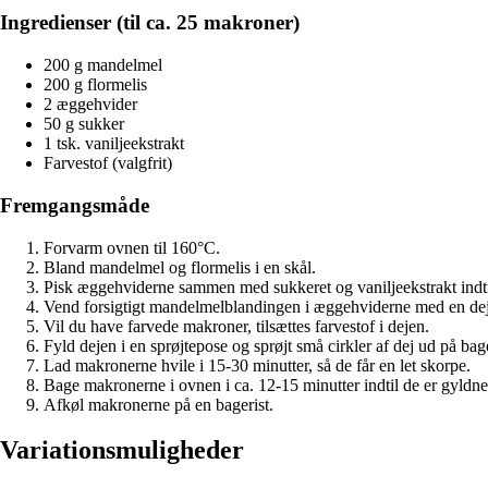
Ingredienser (til ca. 25 makroner)
200 g mandelmel
200 g flormelis
2 æggehvider
50 g sukker
1 tsk. vaniljeekstrakt
Farvestof (valgfrit)
Fremgangsmåde
Forvarm ovnen til 160°C.
Bland mandelmel og flormelis i en skål.
Pisk æggehviderne sammen med sukkeret og vaniljeekstrakt indti
Vend forsigtigt mandelmelblandingen i æggehviderne med en dejs
Vil du have farvede makroner, tilsættes farvestof i dejen.
Fyld dejen i en sprøjtepose og sprøjt små cirkler af dej ud på bag
Lad makronerne hvile i 15-30 minutter, så de får en let skorpe.
Bage makronerne i ovnen i ca. 12-15 minutter indtil de er gyldne
Afkøl makronerne på en bagerist.
Variationsmuligheder