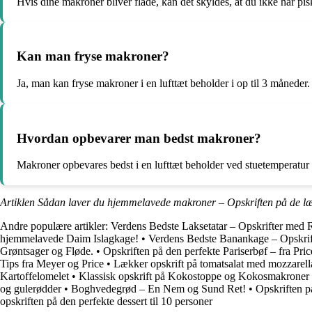
Hvis dine makroner bliver flade, kan det skyldes, at du ikke har pi
Kan man fryse makroner?
Ja, man kan fryse makroner i en lufttæt beholder i op til 3 måneder.
Hvordan opbevarer man bedst makroner?
Makroner opbevares bedst i en lufttæt beholder ved stuetemperatur el
Artiklen Sådan laver du hjemmelavede makroner – Opskriften på de læ
Andre populære artikler:
Verdens Bedste Laksetatar – Opskrifter med
hjemmelavede Daim Islagkage!
•
Verdens Bedste Banankage – Opskrift
Grøntsager og Fløde.
•
Opskriften på den perfekte Pariserbøf – fra Pric
Tips fra Meyer og Price
•
Lækker opskrift på tomatsalat med mozzarell
Kartoffelomelet
•
Klassisk opskrift på Kokostoppe og Kokosmakrone
og gulerødder
•
Boghvedegrød – En Nem og Sund Ret!
•
Opskriften p
opskriften på den perfekte dessert til 10 personer