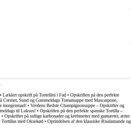
r
•
Lækker opskrift på Tortellini i Fad
•
Opskriften på den perfekte
 på Cremet, Sund og Gammeldags Tomatsuppe med Mascarpone,
ste morgenmad!
•
Verdens Bedste Champignonsuppe – Opskrifter og
meldags til Luksus!
•
Opskriften på den perfekte spanske Tortilla –
!
•
Opskrifter på saftige karbonader og krebinetter med grønærter, ærter
e Tortillas med Oksekød
•
Oprindelsen af den klassiske Risalamande og