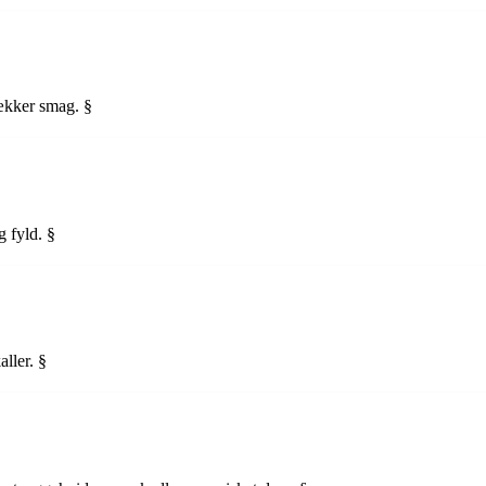
lækker smag. §
 fyld. §
ller. §