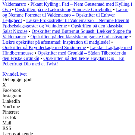
Valdemarsro
•
Pikant Kylling i Fad – Nem Gæstemad med Kylling i
Ovn
•
Opskriften på de Lækreste og Sundeste Grovboller
•
Lækre
og Nemme Forretter til Valdemarsro – Opskrifter til Enhver
Lejlighed!
•
Lækre Frokostretter til Valdemarsro – Nemme Ideer til
Fødselsdagsgæster og Veninderne
•
Opskriften på den klassiske
Salat Nicoise
•
Opskrifter med Butternut Squash: Lækker Suppe fra
Valdemarsro
•
Opskriften på den klassiske ungarske Gullashsuppe
•
Lækre opskrifter på aftensmad: Inspiration til madglæde!
•
Opskrifter på Krydderkage med Smørcreme
•
Lækker Lagkage med
Hindbærmousse
•
Opskrifter med Grønkål – Sådan Tilbereder du
den Friske Grønkål
•
Opskriften på den lækre Haydari Dip – En
Peberfrugt Dip med et Twist!
Kvinde
Livet
Del og gør godt
X
Facebook
Instagram
LinkedIn
YouTube
Pinterest
TikTok
Mail
RSS
Lær os at kende