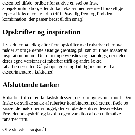
eksempel tilføje jordbær for at give en sød og frisk
smagskombination, eller du kan eksperimentere med forskellige
typer af kiks eller lag i din trifli. Prøv dig frem og find den
kombination, der passer bedst til din smag!
Opskrifter og inspiration
Hvis du er på udkig efter flere opskrifter med rabarber eller nye
måder at bruge denne alsidige grøntsag på, kan du finde masser af
inspiration online. Der er mange websites og madblogs, der deler
deres egne versioner af rabarber trifli og andre lækre
rabarberdesserter. Gå på opdagelse og lad dig inspirere til at
eksperimentere i køkkenet!
Afsluttende tanker
Rabarber trifli er en fantastisk dessert, der kan nydes året rundt. Den
friske og syrlige smag af rabarber kombineret med cremet fløde og
knasende makroner er noget, der vil glæde enhver dessertelsker.
Prøv denne opskrift og lav din egen variation af den ultimative
rabarber trifli!
Ofte stillede spørgsmål