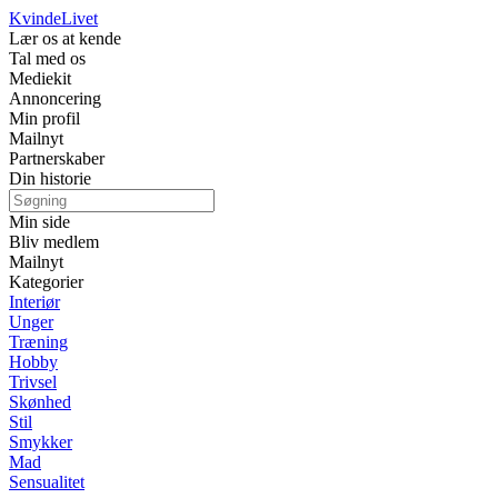
Kvinde
Livet
Lær os at kende
Tal med os
Mediekit
Annoncering
Min profil
Mailnyt
Partnerskaber
Din historie
Min side
Bliv medlem
Mailnyt
Kategorier
Interiør
Unger
Træning
Hobby
Trivsel
Skønhed
Stil
Smykker
Mad
Sensualitet