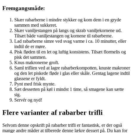
Fremgangsmåde:
Skær rabarberne i mindre stykker og kom dem i en gryde
sammen med sukkeret.
Skær vaniljestangen på langs og skrab vaniljekornene ud.
Tilsæt både vaniljestangen og kornene til rabarberne.
Lad rabarberne simre ved svag varme i ca. 10 minutter, eller
indtil de er møre.
Pisk fløden til en let og luftig konsistens. Tilsæt flormelis og
pisk det sammen.
Knus makronerne groft.
Saml triflien ved at lagre rabarberkompotten, knuste makroner
og den let piskede fløde i glas eller skåle. Gentag lagene indtil
glassene er fyldt.
Pynt med frisk mynte.
Sæt desserten på køl i mindst 1 time, så smagene kan sætte
sig.
Servér og nyd!
Flere varianter af rabarber trifli
Selvom denne opskrift på rabarber trifli er fantastisk, er der også
mange andre måder at tilberede denne lækre dessert på. Du kan for