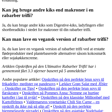
erstatning.
Kan jeg bruge andre kiks end makroner i en
rabarber trifli?
Ja, du kan bruge andre kiks som Digestive-kiks, ladyfingers eller
shortbreadkiks i stedet for makroner til din rabarber trifli.
Kan man lave en vegansk version af rabarber trifli?
Ja, du kan lave en vegansk version af rabarber trifli ved at erstatte
flødeprodukter med plantebaserede alternativer såsom kokosmælk
eller sojakøkkencreme.
Artiklen Opskriften på den Ultimative Rabarber Trifli! har i
gennemsnit fået
3.3
stjerner baseret på
5
anmeldelser
Andre populære artikler:
Opskriften på den perfekte brun sovs til
frikadeller, medister og pandesovs
•
Lækker Grøn Salat med Æbler
– Opskrifter og Tips!
•
Opskriften på den perfekte brun sovs til
flæskesteg
•
Opskriften på Pommes Anna: Nemme og hurtige
kartofler i lag til nytår!
•
Opskriften på den klassiske Millionbøf med
Kartoffelmos
•
Valdemarsros vegetariske Chili Sin Carne – en
opskrift du ikke må gå glip af!
•
Opskrift på den perfekte
hjemmelavede pizzadej
•
Opskriften på den asiatiske Nudelsalat: