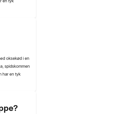
r en tyk
med oksekød i en
rika, spidskommen
n har en tyk
uppe?