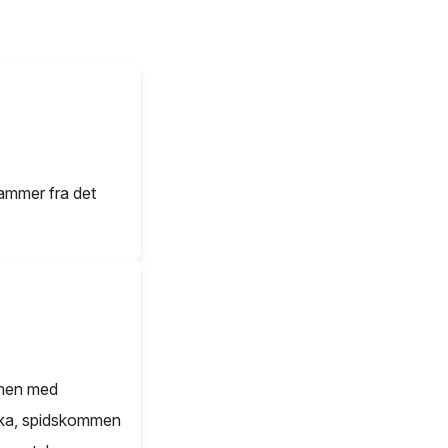
tammer fra det
mmen med
rika, spidskommen