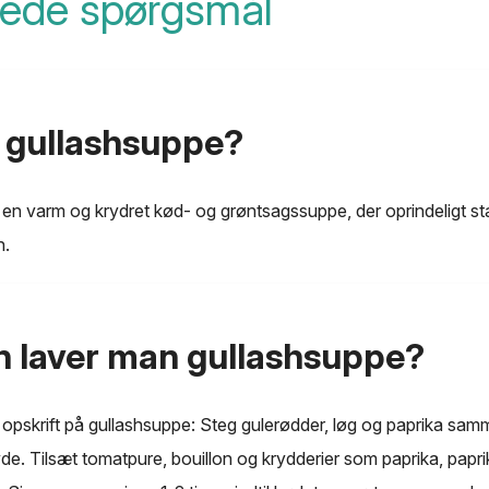
llede spørgsmål
 gullashsuppe?
 en varm og krydret kød- og grøntsagssuppe, der oprindeligt s
n.
 laver man gullashsuppe?
l opskrift på gullashsuppe: Steg gulerødder, løg og paprika sa
de. Tilsæt tomatpure, bouillon og krydderier som paprika, pap