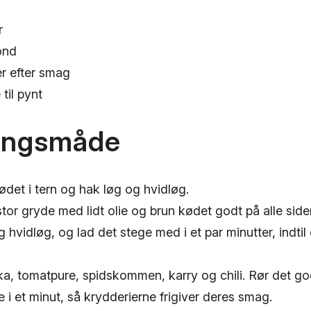
r
fond
r efter smag
 til pynt
angsmåde
det i tern og hak løg og hvidløg.
or gryde med lidt olie og brun kødet godt på alle sider
g hvidløg, og lad det stege med i et par minutter, indtil 
ika, tomatpure, spidskommen, karry og chili. Rør det 
e i et minut, så krydderierne frigiver deres smag.