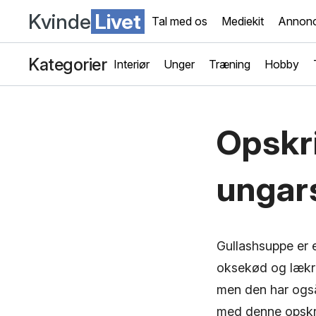
Kvinde
Livet
Tal med os
Mediekit
Annonc
Kategorier
Interiør
Unger
Træning
Hobby
Opskri
ungar
Gullashsuppe er 
oksekød og lækre
men den har også
med denne opskri