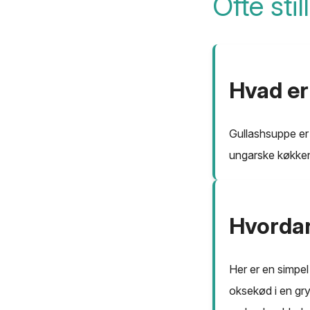
Ofte sti
Hvad er
Gullashsuppe er
ungarske køkke
Hvordan
Her er en simpe
oksekød i en gry