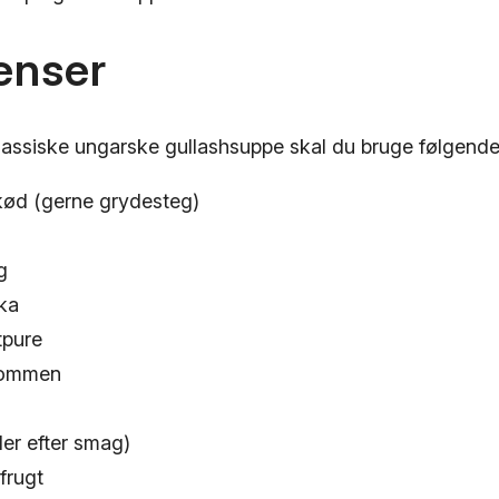
enser
klassiske ungarske gullashsuppe skal du bruge følgende
ød (gerne grydesteg)
g
ika
tpure
kommen
eller efter smag)
frugt