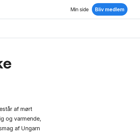
Min side
Bliv medlem
ke
estår af mørt
dig og varmende,
e smag af Ungarn