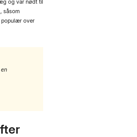
æg og var nødt til
n, såsom
e populær over
 en
fter