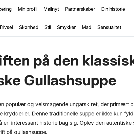
ering
Min profil
Mailnyt
Partnerskaber
Din historie
Trivsel
Skønhed
Stil
Smykker
Mad
Sensualitet
ften på den klassis
ske Gullashsuppe
en populær og velsmagende ungarsk ret, der primært b
 krydderier. Denne traditionelle suppe er ikke kun fyl
 en interessant historie bag sig. Oplev den autentisk
ft på gullashsuppe.