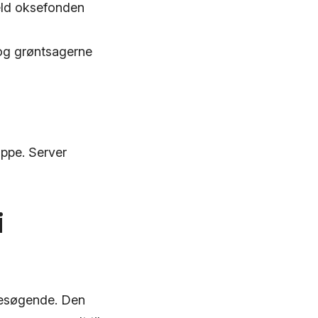
hæld oksefonden
 og grøntsagerne
uppe. Server
i
 besøgende. Den