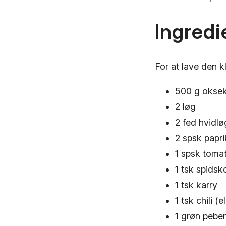
Ingredi
For at lave den 
500 g oksek
2 løg
2 fed hvidlø
2 spsk papr
1 spsk toma
1 tsk spids
1 tsk karry
1 tsk chili (
1 grøn peber