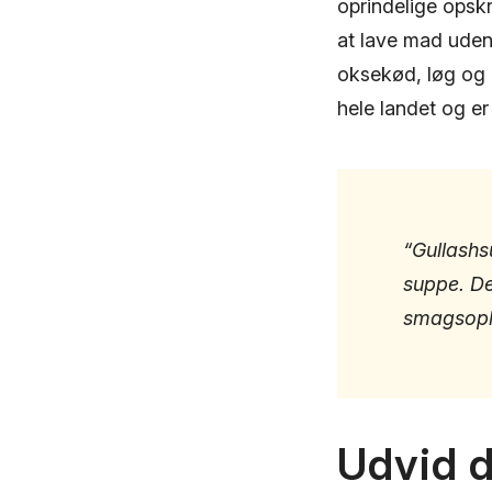
oprindelige opskr
at lave mad uden
oksekød, løg og 
hele landet og er
“Gullashs
suppe. De
smagsopl
Udvid d