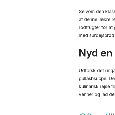
Selvom den klass
af denne lækre re
rodfrugter for at
med surdejsbrød e
Nyd en
Udforsk det unga
gullashsuppe. De
kulinarisk rejse 
venner og lad de