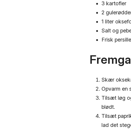
3 kartofler
2 gulerødde
1 liter okse
Salt og pebe
Frisk persille
Fremg
Skær oksekø
Opvarm en st
Tilsæt løg o
blødt.
Tilsæt papr
lad det steg