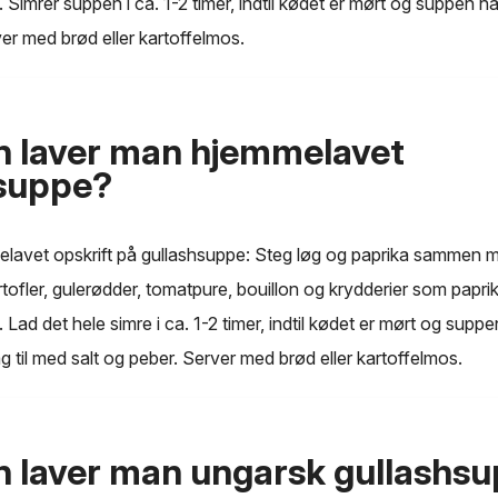
 Simrer suppen i ca. 1-2 timer, indtil kødet er mørt og suppen ha
er med brød eller kartoffelmos.
 laver man hjemmelavet
hsuppe?
elavet opskrift på gullashsuppe: Steg løg og paprika sammen 
rtofler, gulerødder, tomatpure, bouillon og krydderier som pap
Lad det hele simre i ca. 1-2 timer, indtil kødet er mørt og suppe
 til med salt og peber. Server med brød eller kartoffelmos.
 laver man ungarsk gullashs