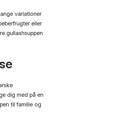
mange variationer
eberfrugter eller
ere gullashsuppen
lse
arske
age dig med på en
en til familie og