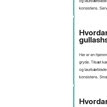
og laurbærblade.
konsistens. Serv
Hvordan
gullas
Her er en hjemm
gryde. Tilsæt ka
og laurbærblade. 
konsistens. Smag
Hvordan