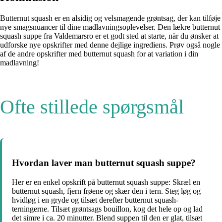
Butternut squash er en alsidig og velsmagende grøntsag, der kan tilføje
nye smagsnuancer til dine madlavningsoplevelser. Den lækre butternut
squash suppe fra Valdemarsro er et godt sted at starte, når du ønsker at
udforske nye opskrifter med denne dejlige ingrediens. Prøv også nogle
af de andre opskrifter med butternut squash for at variation i din
madlavning!
Ofte stillede spørgsmål
Hvordan laver man butternut squash suppe?
Her er en enkel opskrift på butternut squash suppe: Skræl en
butternut squash, fjern frøene og skær den i tern. Steg løg og
hvidløg i en gryde og tilsæt derefter butternut squash-
terningerne. Tilsæt grøntsags bouillon, kog det hele op og lad
det simre i ca. 20 minutter. Blend suppen til den er glat, tilsæt