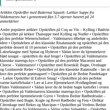
Artiklen Opskrifter med Butternut Squash: Lækker Suppe fra
Valdemarsro har i gennemsnit fået
3.7
stjerner baseret på
24
anmeldelser
Andre populære artikler:
Opskriften på Coq au Vin – Kylling i Rødvin
•
Opskrifter på lækker Thaisuppe med Kylling og Nudler
•
Opskriften
på den perfekte Wienerschnitzel – Valdemarsro tilbehør og anderledes
ideer
•
Oprindelsen af den klassiske Risalamande og opskriften på den
perfekte dessert til 10 personer
•
Opskriften på den perfekte
Lakselasagne med Spinat og Hytteost
•
Sådan laver du hjemmelavet
blød nougat – opskriften du skal bruge!
•
Opskriften på Valdemarsros
klassiske marengs-kys
•
Opskriften på den perfekte Macaroni and
Cheese – Valdemarsro!
•
Opskrifter med Rosenkål: Bagte, Ovnbagte
og Gratinerede Retter
•
Opskriften på den klassiske Ratatouille – lær at
lave den perfekte grøntsagsret!
•
Opskriften på de Bedste Pandekager
– Lækre Opskrifter til Enhver Smag!
•
Opskriften på den perfekte
varme kartoffelsalat
•
Lær at Lave Hjemmelavet Hvidløgsbrød og
Flutes Valdemarsro!
•
Sådan laver du de bedste bagte kartofler i ovnen
•
Opskriften på Valdemarsros klassiske marengs-kys
•
Opskriften på
den perfekte hjemmelavede Gyros
•
Verdens Bedste Rødbedesalat –
Opskrifter med Bagte, Kogte og Revet Rødbeder og Feta
•
Delikat
Citronkage med Birkes og Marcipan
•
Opskriften på Verdens Bedste
Boller i Karry fra Valdemarsro
•
Sådan syltes Valnødder – Opskrifter