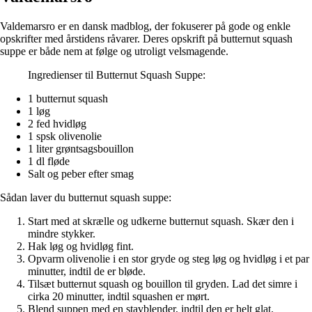
Valdemarsro er en dansk madblog, der fokuserer på gode og enkle
opskrifter med årstidens råvarer. Deres opskrift på butternut squash
suppe er både nem at følge og utroligt velsmagende.
Ingredienser til Butternut Squash Suppe:
1 butternut squash
1 løg
2 fed hvidløg
1 spsk olivenolie
1 liter grøntsagsbouillon
1 dl fløde
Salt og peber efter smag
Sådan laver du butternut squash suppe:
Start med at skrælle og udkerne butternut squash. Skær den i
mindre stykker.
Hak løg og hvidløg fint.
Opvarm olivenolie i en stor gryde og steg løg og hvidløg i et par
minutter, indtil de er bløde.
Tilsæt butternut squash og bouillon til gryden. Lad det simre i
cirka 20 minutter, indtil squashen er mørt.
Blend suppen med en stavblender, indtil den er helt glat.