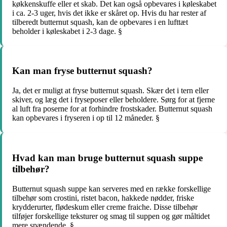
køkkenskuffe eller et skab. Det kan også opbevares i køleskabet
i ca. 2-3 uger, hvis det ikke er skåret op. Hvis du har rester af
tilberedt butternut squash, kan de opbevares i en lufttæt
beholder i køleskabet i 2-3 dage. §
Kan man fryse butternut squash?
Ja, det er muligt at fryse butternut squash. Skær det i tern eller
skiver, og læg det i fryseposer eller beholdere. Sørg for at fjerne
al luft fra poserne for at forhindre frostskader. Butternut squash
kan opbevares i fryseren i op til 12 måneder. §
Hvad kan man bruge butternut squash suppe
tilbehør?
Butternut squash suppe kan serveres med en række forskellige
tilbehør som crostini, ristet bacon, hakkede nødder, friske
krydderurter, flødeskum eller creme fraiche. Disse tilbehør
tilføjer forskellige teksturer og smag til suppen og gør måltidet
mere spændende. §