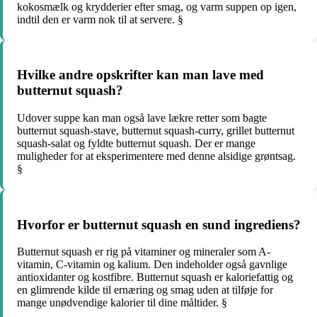
kokosmælk og krydderier efter smag, og varm suppen op igen,
indtil den er varm nok til at servere. §
Hvilke andre opskrifter kan man lave med
butternut squash?
Udover suppe kan man også lave lækre retter som bagte
butternut squash-stave, butternut squash-curry, grillet butternut
squash-salat og fyldte butternut squash. Der er mange
muligheder for at eksperimentere med denne alsidige grøntsag.
§
Hvorfor er butternut squash en sund ingrediens?
Butternut squash er rig på vitaminer og mineraler som A-
vitamin, C-vitamin og kalium. Den indeholder også gavnlige
antioxidanter og kostfibre. Butternut squash er kaloriefattig og
en glimrende kilde til ernæring og smag uden at tilføje for
mange unødvendige kalorier til dine måltider. §