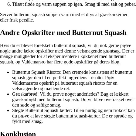
Tilsæt fløde og varm suppen op igen. Smag til med salt og peber.
Server butternut squash suppen varm med et drys af græskarkerner
eller frisk persille.
Andre Opskrifter med Butternut Squash
Hvis du er blevet forelsket i butternut squash, vil du nok gerne prøve
nogle andre lækre opskrifter med denne velsmagende grøntsag. Der er
mange muligheder for at eksperimentere i køkkenet med butternut
squash, og Valdemarsro har flere gode opskrifter på deres blog.
Butternut Squash Risotto: Den cremede konsistens af butternut
squash gør den til en perfekt ingrediens i risotto. Prøv
Valdemarsros opskrift på butternut squash risotto for en
velsmagende og mættende ret.
Græskarbrød: Vil du prøve noget anderledes? Bag et lækkert
græskarbrød med butternut squash. Du vil blive overrasket over
den søde og saftige smag.
Stegte Butternut Squash-tærter: Til en hurtig og nem frokost kan
du prøve at lave stegte butternut squash-tærter. De er sprøde og
fyldt med smag.
Konklusion